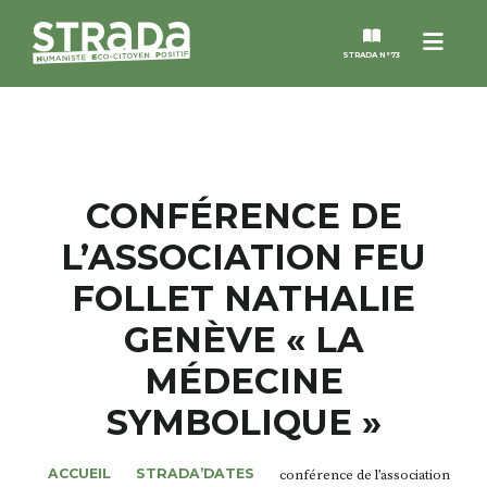
Menu
STRADA N°73
STRADA
MAGAZINES
CONFÉRENCE DE
L’ASSOCIATION FEU
NOS THÈMES
FOLLET NATHALIE
STRADA’DATES
GENÈVE « LA
MÉDECINE
ALTER STRADA
SYMBOLIQUE »
ROSÉE DE MAI
ACCUEIL
STRADA’DATES
conférence de l’association