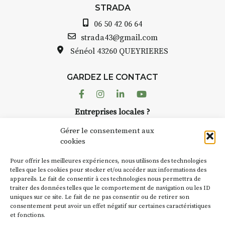
avez ouvert une galerie à
STRADA
Auzon…
06 50 42 06 64
Bernard TURLE Le Fumoir n’est
strada43@gmail.com
pas une galerie permanente.
Sénéol
43260 QUEYRIERES
Chaque année, le 1er dimanche
d’août, l’association
GARDEZ LE CONTACT
AuzonToujours
organise
Arts
dans le village
. Des artistes et
Facebook
Instagram
Linkedin
Youtube
artisans investissent les rues, les
Entreprises locales ?
caves, les granges d’Auzon. Le
Nous avons des solutions pubs pour vous.
Fumoir est l’un de ces espaces
Gérer le consentement aux
temporaires d’accueil de la
cookies
culture. Il s’associe également à
NEWSLETTER
d’autres activités culturelles de
Pour offrir les meilleures expériences, nous utilisons des technologies
la Petite Cité de Caractère. Par
Suivez toute l'actu de Strada
telles que les cookies pour stocker et/ou accéder aux informations des
appareils. Le fait de consentir à ces technologies nous permettra de
exemple, l’installation
Cochon
traiter des données telles que le comportement de navigation ou les ID
Charbon
s’inscrit comme en
uniques sur ce site. Le fait de ne pas consentir ou de retirer son
« off » du festival d’Auzon 2026
consentement peut avoir un effet négatif sur certaines caractéristiques
(2 /22 août).
et fonctions.
NOUS CONTACTER