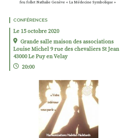
feu follet Nathalie Genève « La Médecine Symbolique »
CONFÉRENCES
RECHERCHER
S'ABONNER
Le 15 octobre 2020
S'INSCRIRE À LA NEWSLETTER
Grande salle maison des associations
FACEBOOK
INSTAGRAM
LINKEDIN
YOUTUBE
Louise Michel 9 rue des chevaliers St Jean
43000 Le Puy en Velay
20:00