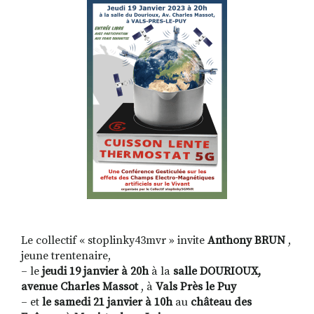
RECHERCHER
S'ABONNER
S'INSCRIRE À LA NEWSLETTER
FACEBOOK
INSTAGRAM
LINKEDIN
YOUTUBE
Le collectif « stoplinky43mvr » invite
Anthony BRUN
,
jeune trentenaire,
– le
jeudi 19 janvier à 20h
à la
salle DOURIOUX,
avenue Charles Massot
, à
Vals Près le Puy
– et
le samedi 21 janvier à 10h
au
château des