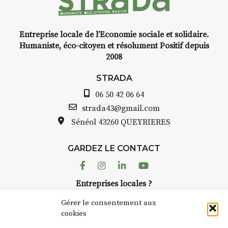
Entreprise locale de l’Economie sociale et solidaire.
INTERVIEW
Humaniste, éco-citoyen et résolument Positif depuis
2008
STRADA Bernard Turle, vous
avez ouvert une galerie à
STRADA
Auzon…
06 50 42 06 64
Bernard TURLE Le Fumoir n’est
strada43@gmail.com
pas une galerie permanente.
Sénéol
43260 QUEYRIERES
Chaque année, le 1er dimanche
d’août, l’association
GARDEZ LE CONTACT
AuzonToujours
organise
Arts
dans le village
. Des artistes et
Facebook
Instagram
Linkedin
Youtube
artisans investissent les rues, les
Entreprises locales ?
caves, les granges d’Auzon. Le
Nous avons des solutions pubs pour vous.
Fumoir est l’un de ces espaces
Gérer le consentement aux
temporaires d’accueil de la
cookies
culture. Il s’associe également à
NEWSLETTER