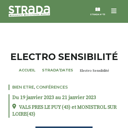
Menu
STRADA N°73
STRADA
MAGAZINES
ELECTRO SENSIBILITÉ
NOS THÈMES
ACCUEIL
STRADA’DATES
Electro Sensibilité
STRADA’DATES
BIEN ETRE
,
CONFÉRENCES
Du 19 janvier 2023 au 21 janvier 2023
ALTER STRADA
VALS PRES LE PUY (43) et MONISTROL SUR
LOIRE(43)
ROSÉE DE MAI