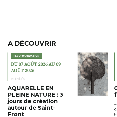
A DÉCOUVRIR
RECOMMANDATION
DU 02 AOÛT 2026 AU 23
AOÛT 2026
Expositions
Cochon charbon au
fumoir
Le Fumoir est une sorte de
cabinet de curiosités. Son
initiateur, Bernard Turle,