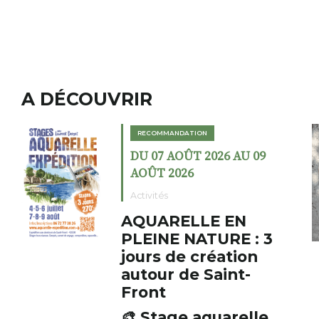
A DÉCOUVRIR
RECOMMANDATION
DU 02 AOÛT 2026 AU 23
AOÛT 2026
Expositions
Cochon charbon au
fumoir
Le Fumoir est une sorte de
cabinet de curiosités. Son
initiateur, Bernard Turle,
s’amuse à donner à voir des