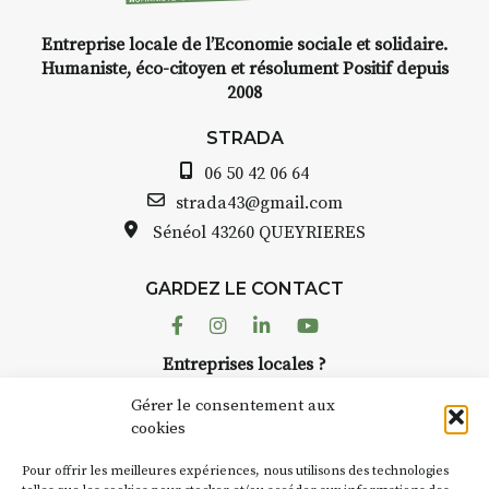
Entreprise locale de l’Economie sociale et solidaire.
INTERVIEW
Humaniste, éco-citoyen et résolument Positif depuis
2008
STRADA Bernard Turle, vous
avez ouvert une galerie à
STRADA
Auzon…
06 50 42 06 64
e
Bernard TURLE Le Fumoir n’est
strada43@gmail.com
pas une galerie permanente.
Sénéol
43260 QUEYRIERES
Chaque année, le 1er dimanche
d’août, l’association
GARDEZ LE CONTACT
AuzonToujours
organise
Arts
dans le village
. Des artistes et
Facebook
Instagram
Linkedin
Youtube
artisans investissent les rues, les
r
Entreprises locales ?
caves, les granges d’Auzon. Le
à
Nous avons des solutions pubs pour vous.
Fumoir est l’un de ces espaces
Gérer le consentement aux
temporaires d’accueil de la
cookies
culture. Il s’associe également à
NEWSLETTER
d’autres activités culturelles de
Pour offrir les meilleures expériences, nous utilisons des technologies