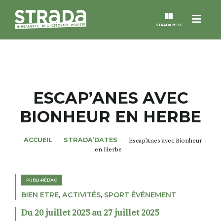
Menu
STRADA N°73
STRADA
MAGAZINES
ESCAP’ANES AVEC
BIONHEUR EN HERBE
NOS THÈMES
ACCUEIL
STRADA’DATES
Escap’Anes avec Bionheur
STRADA’DATES
en Herbe
ALTER STRADA
PUBLI-RÉDAC
BIEN ETRE
,
ACTIVITÉS
,
SPORT ÉVÉNEMENT
ROSÉE DE MAI
Du 20 juillet 2025 au 27 juillet 2025