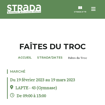
Menu
STRADA N°73
STRADA
MAGAZINES
FAÎTES DU TROC
NOS THÈMES
ACCUEIL
STRADA’DATES
Faîtes du Troc
STRADA’DATES
MARCHÉ
Du 19 février 2023 au 19 mars 2023
ALTER STRADA
LAPTE - 43 (Gymnase)
De 09:00 à 15:00
ROSÉE DE MAI