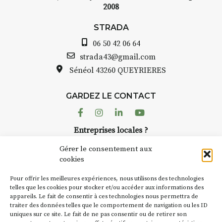
2008
STRADA
06 50 42 06 64
INTERVIEW
strada43@gmail.com
Sénéol
43260 QUEYRIERES
STRADA Bernard Turle, vous
avez ouvert une galerie à
Auzon…
GARDEZ LE CONTACT
Facebook
Instagram
Linkedin
Youtube
Bernard TURLE Le Fumoir n’est
pas une galerie permanente.
Entreprises locales ?
Chaque année, le 1er dimanche
Nous avons des solutions pubs pour vous.
d’août, l’association
Gérer le consentement aux
AuzonToujours
organise
Arts
cookies
dans le village
. Des artistes et
NEWSLETTER
Pour offrir les meilleures expériences, nous utilisons des technologies
artisans investissent les rues, les
Suivez toute l'actu de Strada
telles que les cookies pour stocker et/ou accéder aux informations des
caves, les granges d’Auzon. Le
appareils. Le fait de consentir à ces technologies nous permettra de
Fumoir est l’un de ces espaces
traiter des données telles que le comportement de navigation ou les ID
temporaires d’accueil de la
uniques sur ce site. Le fait de ne pas consentir ou de retirer son