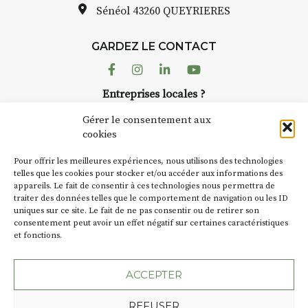
pas une galerie permanente.
Sénéol
43260 QUEYRIERES
Chaque année, le 1er dimanche
d’août, l’association
GARDEZ LE CONTACT
AuzonToujours
organise
Arts
dans le village
. Des artistes et
Facebook
Instagram
Linkedin
Youtube
artisans investissent les rues, les
Entreprises locales ?
caves, les granges d’Auzon. Le
Nous avons des solutions pubs pour vous.
Fumoir est l’un de ces espaces
Gérer le consentement aux
temporaires d’accueil de la
cookies
culture. Il s’associe également à
NEWSLETTER
d’autres activités culturelles de
Pour offrir les meilleures expériences, nous utilisons des technologies
la Petite Cité de Caractère. Par
Suivez toute l'actu de Strada
telles que les cookies pour stocker et/ou accéder aux informations des
appareils. Le fait de consentir à ces technologies nous permettra de
exemple, l’installation
Cochon
traiter des données telles que le comportement de navigation ou les ID
Charbon
s’inscrit comme en
uniques sur ce site. Le fait de ne pas consentir ou de retirer son
« off » du festival d’Auzon 2026
consentement peut avoir un effet négatif sur certaines caractéristiques
(2 /22 août).
et fonctions.
NOUS CONTACTER
SA D’où vient le nom :
Fumoir
?
ACCEPTER
BT C’est le terme employé dans
REFUSER
les actes de propriété du lieu.