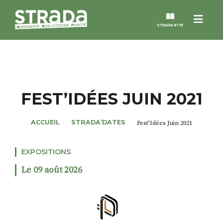
Menu
STRADA N°73
STRADA
MAGAZINES
FEST’IDÉES JUIN 2021
NOS THÈMES
ACCUEIL
STRADA’DATES
Fest’Idées Juin 2021
STRADA’DATES
EXPOSITIONS
Le 09 août 2026
ALTER STRADA
ROSÉE DE MAI