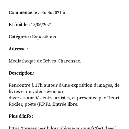
Commence le :
05/06/2021 à
RECHERCHER
S'ABONNER
Et finit le :
13/06/2021
S'INSCRIRE À LA NEWSLETTER
Catégorie :
Expositions
FACEBOOK
INSTAGRAM
LINKEDIN
YOUTUBE
Adresse :
Médiathèque de Brives-Charensac.
Description:
Rencontre à 17h autour d’une exposition d’images, de
livres et de vidéos évoquant
diverses amitiés entre artistes, et présentée par Henri
Rodier, poète (P.P.P.). Entrée libre.
Plus d’info :
https://presence-philosophique-au-puy.fr/festidees/