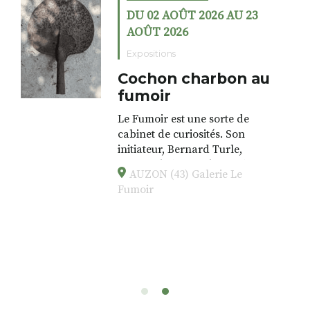
DU 02 AOÛT 2026 AU 23
AOÛT 2026
Expositions
Cochon charbon au
fumoir
Le Fumoir est une sorte de
cabinet de curiosités. Son
initiateur, Bernard Turle,
s’amuse à donner à voir des
AUZON (43) Galerie Le
associations fertiles, graves ou
Fumoir
drôles, parfois fumeuses. Des
oeuvres éclectiques font. liens
avec les histoires un peu
foutraques du lieu (on ne spoile
pas). Quant à
l’installation.Cochon Charbon,
elle joue
avec les.variations.de.couleurs.