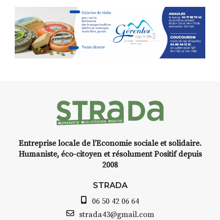
(de peau).entre.sarcasme et
facétie.
Programmée en off du festival
d’Auzon, cette expo-
installation temporaire vous
livre une raison de plus d’aller
faire un tour dans la cité
médiévale du Brivadois cet été.
Entreprise locale de l’Economie sociale et solidaire.
INTERVIEW
Humaniste, éco-citoyen et résolument Positif depuis
2008
STRADA Bernard Turle, vous
avez ouvert une galerie à
STRADA
Auzon…
06 50 42 06 64
Bernard TURLE Le Fumoir n’est
strada43@gmail.com