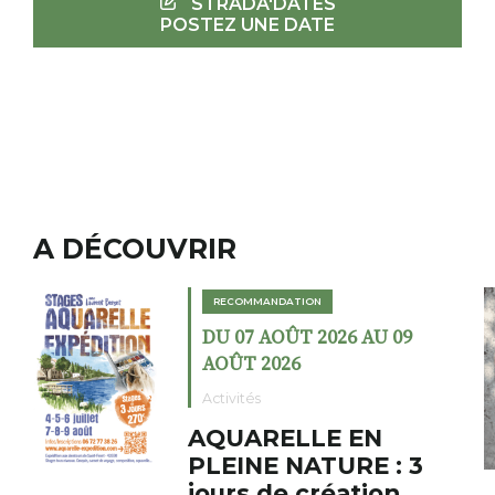
STRADA'DATES
POSTEZ UNE DATE
A DÉCOUVRIR
MANDATION
RECOMMANDAT
 AOÛT 2026 AU 09
DU 02 AOÛT
2026
AOÛT 2026
s
Expositions
RELLE EN
Cochon c
E NATURE : 3
fumoir
 de création