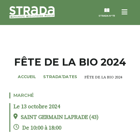
Menu
STRADA N°73
STRADA
MAGAZINES
FÊTE DE LA BIO 2024
NOS THÈMES
ACCUEIL
STRADA’DATES
FÊTE DE LA BIO 2024
STRADA’DATES
MARCHÉ
Le 13 octobre 2024
ALTER STRADA
SAINT GERMAIN LAPRADE (43)
De 10:00 à 18:00
ROSÉE DE MAI