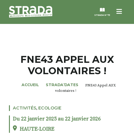
Menu
STRADA N°73
STRADA
MAGAZINES
FNE43 APPEL AUX
VOLONTAIRES !
NOS THÈMES
ACCUEIL
STRADA’DATES
FNE43 Appel AUX
STRADA’DATES
volontaires !
ALTER STRADA
ACTIVITÉS
,
ECOLOGIE
Du 22 janvier 2025 au 22 janvier 2026
ROSÉE DE MAI
HAUTE-LOIRE