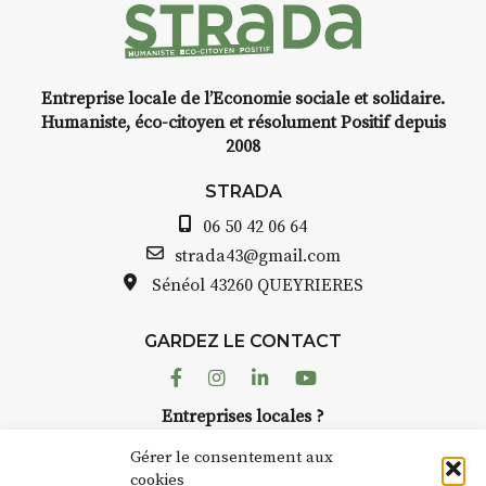
Entreprise locale de l’Economie sociale et solidaire.
INTERVIEW
Humaniste, éco-citoyen et résolument Positif depuis
2008
STRADA Bernard Turle, vous
avez ouvert une galerie à
STRADA
Auzon…
06 50 42 06 64
Bernard TURLE Le Fumoir n’est
strada43@gmail.com
pas une galerie permanente.
Sénéol
43260 QUEYRIERES
Chaque année, le 1er dimanche
d’août, l’association
GARDEZ LE CONTACT
AuzonToujours
organise
Arts
dans le village
. Des artistes et
Facebook
Instagram
Linkedin
Youtube
artisans investissent les rues, les
Entreprises locales ?
caves, les granges d’Auzon. Le
Nous avons des solutions pubs pour vous.
Fumoir est l’un de ces espaces
Gérer le consentement aux
temporaires d’accueil de la
cookies