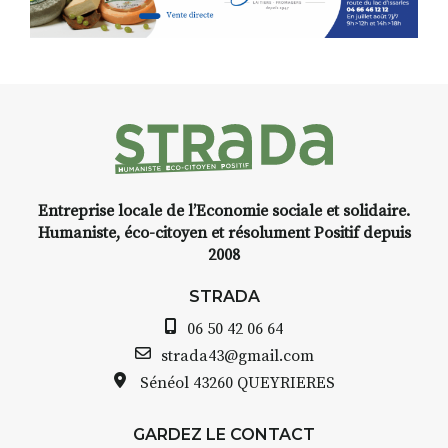
d’Auzon, cette expo-
installation temporaire vous
livre une raison de plus d’aller
faire un tour dans la cité
médiévale du Brivadois cet été.
Entreprise locale de l’Economie sociale et solidaire.
INTERVIEW
Humaniste, éco-citoyen et résolument Positif depuis
2008
STRADA Bernard Turle, vous
avez ouvert une galerie à
STRADA
Auzon…
06 50 42 06 64
Bernard TURLE Le Fumoir n’est
strada43@gmail.com
pas une galerie permanente.
Sénéol
43260 QUEYRIERES
Chaque année, le 1er dimanche
d’août, l’association
GARDEZ LE CONTACT
AuzonToujours
organise
Arts