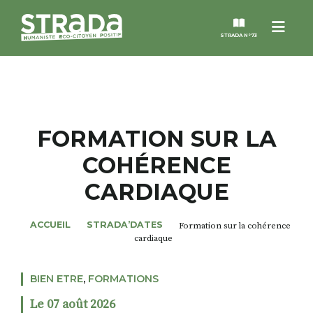
Menu
STRADA N°73
STRADA
MAGAZINES
FORMATION SUR LA
COHÉRENCE
NOS THÈMES
CARDIAQUE
STRADA’DATES
ACCUEIL
STRADA’DATES
Formation sur la cohérence
cardiaque
ALTER STRADA
BIEN ETRE
,
FORMATIONS
ROSÉE DE MAI
Le 07 août 2026