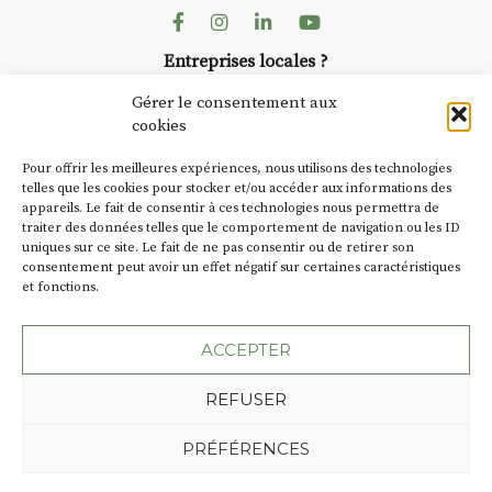
dans le village
. Des artistes et
Facebook
Instagram
Linkedin
Youtube
artisans investissent les rues, les
Entreprises locales ?
caves, les granges d’Auzon. Le
Nous avons des solutions pubs pour vous.
Fumoir est l’un de ces espaces
Gérer le consentement aux
temporaires d’accueil de la
cookies
culture. Il s’associe également à
NEWSLETTER
d’autres activités culturelles de
Pour offrir les meilleures expériences, nous utilisons des technologies
la Petite Cité de Caractère. Par
Suivez toute l'actu de Strada
telles que les cookies pour stocker et/ou accéder aux informations des
appareils. Le fait de consentir à ces technologies nous permettra de
exemple, l’installation
Cochon
traiter des données telles que le comportement de navigation ou les ID
Charbon
s’inscrit comme en
uniques sur ce site. Le fait de ne pas consentir ou de retirer son
« off » du festival d’Auzon 2026
consentement peut avoir un effet négatif sur certaines caractéristiques
(2 /22 août).
et fonctions.
NOUS CONTACTER
SA D’où vient le nom :
Fumoir
?
ACCEPTER
BT C’est le terme employé dans
REFUSER
les actes de propriété du lieu.
Jusqu’à la fin du XXe siècle,
Plan du site
Mentions légales
PRÉFÉRENCES
c’était un saloir et
Politique de confidentialité
précédemment ç’avait été un
Une création de l'Agence Oktopod