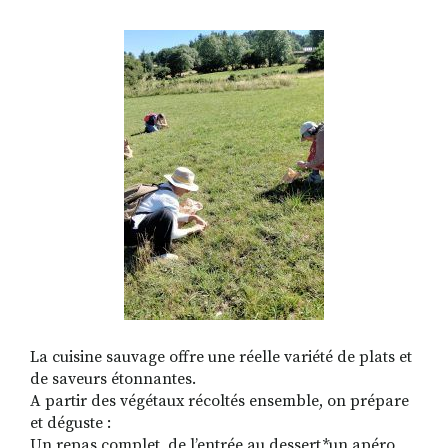
RECHERCHER
S'ABONNER
S'INSCRIRE À LA NEWSLETTER
FACEBOOK
INSTAGRAM
LINKEDIN
YOUTUBE
La cuisine sauvage offre une réelle variété de plats et
de saveurs étonnantes.
A partir des végétaux récoltés ensemble, on prépare
et déguste :
Un repas complet, de l’entrée au dessert,*un apéro