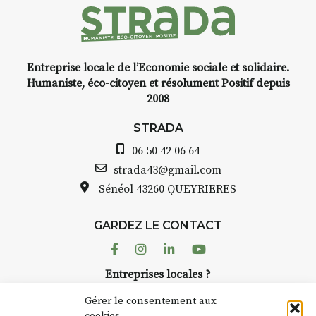
Entreprise locale de l’Economie sociale et solidaire.
INTERVIEW
Humaniste, éco-citoyen et résolument Positif depuis
2008
STRADA Bernard Turle, vous
avez ouvert une galerie à
STRADA
Auzon…
06 50 42 06 64
Bernard TURLE Le Fumoir n’est
strada43@gmail.com
pas une galerie permanente.
Sénéol
43260 QUEYRIERES
Chaque année, le 1er dimanche
d’août, l’association
GARDEZ LE CONTACT
AuzonToujours
organise
Arts
dans le village
. Des artistes et
Facebook
Instagram
Linkedin
Youtube
artisans investissent les rues, les
Entreprises locales ?
caves, les granges d’Auzon. Le
Nous avons des solutions pubs pour vous.
Fumoir est l’un de ces espaces
Gérer le consentement aux
temporaires d’accueil de la
cookies