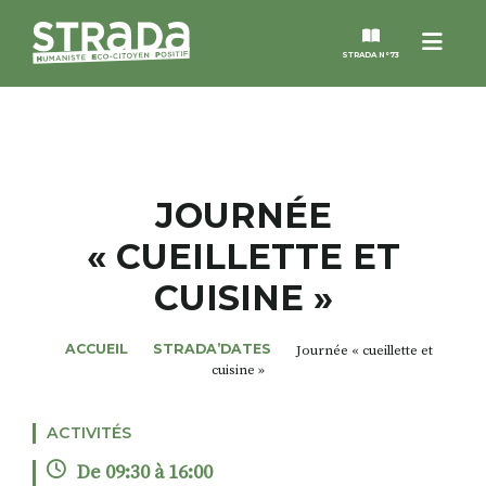
Menu
STRADA N°73
STRADA
MAGAZINES
JOURNÉE
« CUEILLETTE ET
NOS THÈMES
CUISINE »
STRADA’DATES
ACCUEIL
STRADA’DATES
Journée « cueillette et
cuisine »
ALTER STRADA
ACTIVITÉS
ROSÉE DE MAI
De 09:30 à 16:00