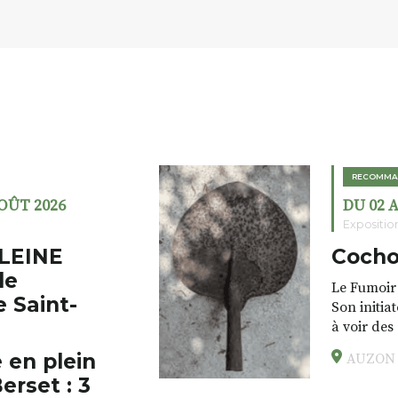
RECOMMA
AOÛT 2026
DU 02 
Expositio
LEINE
Cocho
de
Le Fumoir 
e Saint-
Son initia
à voir des
drôles, pa
 en plein
AUZON (
éclectique
erset : 3
foutraques