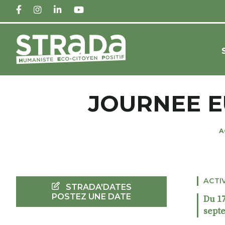
FACEBOOK
INSTAGRAM
LINKEDIN
YOUTUBE
JOURNEE E
A
ACTI
STRADA'DATES
POSTEZ UNE DATE
Du 17
sept