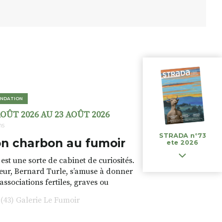
NDATION
AOÛT 2026 AU 23 AOÛT 2026
ns
STRADA n°73
n charbon au fumoir
ete 2026
est une sorte de cabinet de curiosités.
teur, Bernard Turle, s’amuse à donner
 associations fertiles, graves ou
rfois fumeuses. Des oeuvres
43) Galerie Le Fumoir
s font. liens avec les histoires un peu
 du lieu (on ne spoile pas). Quant à