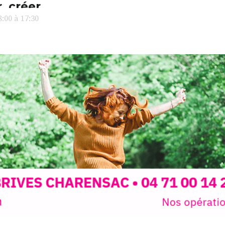
l’installa
, créer,
avec les.v
:00 à 17:30
peau).entr
ps… de ralentir,
auté des
Programmée
expo-insta
raison de 
opose un
stage
médiévale 
sible
à tous les
l
t
, à seulement
30
rez à capturer
position,
ybride.
STRADA Be
épart