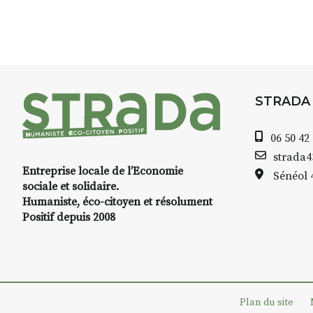
8h30 – 12h : croquis et aquarell
pique-nique sur place (repas à
13h30 – 17h30 : reprise sur pla
changement de décor
Et si le temps se gâte : un ateli
STRADA
permettra de continuer à créer
06 50 42
À partir de 90€/jour
(soit
270€ l
strada
Minimum 8 personnes – sans 
Entreprise locale de l’Economie
Sénéol
sociale et solidaire.
Prix pour l’accompagnement et
Humaniste, éco-citoyen et résolument
repas à votre charge. (Pique-n
Positif depuis 2008
📅
Dates au choix :
➡️
4-5-6 juillet
➡️
7-8-9 août
Plan du site