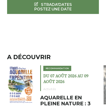
STRADA'DATES
POSTEZ UNE DATE
A DÉCOUVRIR
RECOMMANDATION
09
DU 02 AOÛT 2026 AU 23
AOÛT 2026
Expositions
Cochon charbon au
 3
fumoir