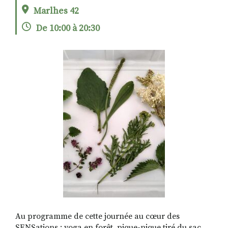
Marlhes 42
De 10:00 à 20:30
RECHERCHER
S'ABONNER
S'INSCRIRE À LA NEWSLETTER
FACEBOOK
INSTAGRAM
LINKEDIN
YOUTUBE
Au programme de cette journée au cœur des
SENSations : yoga en forêt, pique-nique tiré du sac,