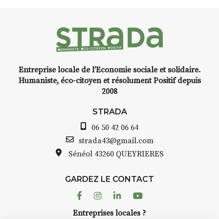
faire un tour dans la cité
médiévale du Brivadois cet été.
stant
Entreprise locale de l’Economie sociale et solidaire.
cre,
INTERVIEW
Humaniste, éco-citoyen et résolument Positif depuis
2008
STRADA Bernard Turle, vous
avez ouvert une galerie à
STRADA
de
Auzon…
06 50 42 06 64
arelle
Bernard TURLE Le Fumoir n’est
strada43@gmail.com
pas une galerie permanente.
Sénéol
43260 QUEYRIERES
as à
Chaque année, le 1er dimanche
d’août, l’association
GARDEZ LE CONTACT
AuzonToujours
organise
Arts
écor
dans le village
. Des artistes et
Facebook
Instagram
Linkedin
Youtube
artisans investissent les rues, les
telier
Entreprises locales ?
caves, les granges d’Auzon. Le