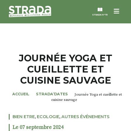
Menu
STRADA N°73
STRADA
MAGAZINES
JOURNÉE YOGA ET
CUEILLETTE ET
NOS THÈMES
CUISINE SAUVAGE
STRADA’DATES
ACCUEIL
STRADA’DATES
Journée Yoga et cueillette et
cuisine sauvage
ALTER STRADA
BIEN ETRE
,
ECOLOGIE
,
AUTRES ÉVÉNEMENTS
ROSÉE DE MAI
Le 07 septembre 2024