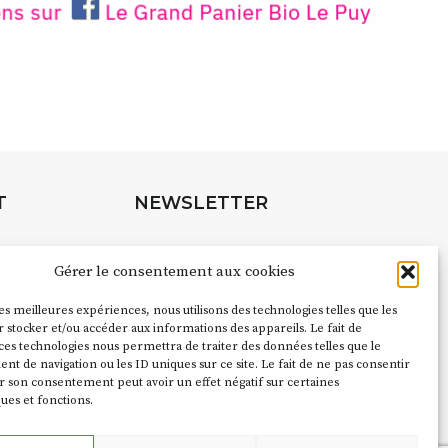
rnard Turle, vous avez ouvert une
 Auzon…
URLE Le Fumoir n’est pas une galerie
e. Chaque année, le 1er dimanche
association
AuzonToujours
organise
e village
. Des artistes et artisans
t les rues, les caves, les granges
T
NEWSLETTER
e Fumoir est l’un de ces espaces
s d’accueil de la culture. Il s’associe
Suivez toute l'actu de Strada
à d’autres activités culturelles de la
Gérer le consentement aux cookies
é de Caractère. Par exemple,
ion
Cochon Charbon
s’inscrit comme
les meilleures expériences, nous utilisons des technologies telles que les
pubs pour
 stocker et/ou accéder aux informations des appareils. Le fait de
du festival d’Auzon 2026 (2 /22 août).
ces technologies nous permettra de traiter des données telles que le
NOUS CONTACTER
 de navigation ou les ID uniques sur ce site. Le fait de ne pas consentir
ent le nom :
Fumoir
?
r son consentement peut avoir un effet négatif sur certaines
ques et fonctions.
e terme employé dans les actes de