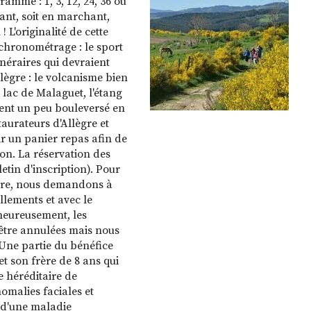
amme : 1, 3, 12, 24, 36 ou
rant, soit en marchant,
! L'originalité de cette
 chronométrage : le sport
inéraires qui devraient
lègre : le volcanisme bien
e lac de Malaguet, l'étang
ment un peu bouleversé en
taurateurs d'Allègre et
ir un panier repas afin de
on. La réservation des
letin d'inscription). Pour
aire, nous demandons à
llements et avec le
heureusement, les
 être annulées mais nous
Une partie du bénéfice
et son frère de 8 ans qui
 héréditaire de
malies faciales et
it d'une maladie