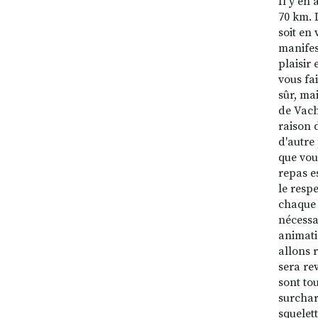
Il y en
70 km. 
soit en 
manifes
plaisir 
vous fa
sûr, mai
de Vach
raison 
d'autre
que vou
repas es
le resp
chaque 
nécessa
animati
allons 
sera rev
sont to
surchar
squelett