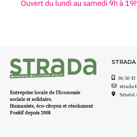
Le programme :
8h : rendez-vous au point de d
8h30 – 12h : croquis et aquarell
pique-nique sur place (repas à
13h30 – 17h30 : reprise sur pla
changement de décor
Et si le temps se gâte : un ateli
STRADA
permettra de continuer à créer
06 50 42
À partir de 90€/jour
(soit
270€ l
strada
Minimum 8 personnes – sans 
Entreprise locale de l’Economie
Sénéol
sociale et solidaire.
Prix pour l’accompagnement et
Humaniste, éco-citoyen et résolument
repas à votre charge. (Pique-n
Positif depuis 2008
📅
Dates au choix :
➡️
4-5-6 juillet