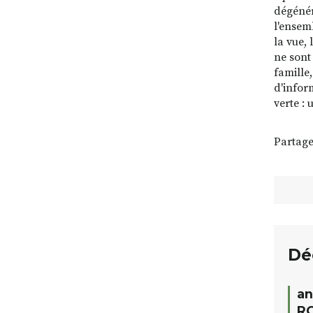
dégénér
l'ensem
la vue,
ne sont
famille
d'infor
verte :
Partage
Dé
an
RO