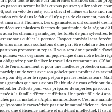
 aura pour tout le monde car différentes distances sont au progr
Les parcours seront balisés et vous pourrez y aller soit en cou
vtt, soit en vélo de route, soit à cheval et même en bike and run 
tation réside dans le fait qu'il n'y a pas de classement, pas de
est ainsi mis à l'honneur. Les organisateurs ont concocté des it
ire découvrir plusieurs facettes du patrimoine de la région d'Al
s aussi les chemins granitiques, les forêts de pins sylvestres, l
eresse sans oublier la potence. L'aspect convivial sera forcé
du virus mais nous souhaitons d'une part être solidaire des res
 part vous proposer un repas. Il vous sera donc possible d'avo
s puissiez vous organiser un pique-nique dans notre belle régi
t obligatoire pour faciliter le travail des restaurateurs. (Cf bul
ect de l'environnement et pour une meilleure protection sanit
participant de venir avec son gobelet pour profiter des ravitai
ire pour déguster le repas préparé par les restaurateurs. Mal
ons gratuites que nous avions l'habitude de vous offrir ont du
redoubler d'efforts pour vous préparer de superbes parcours. 
ersée à la famille d'Eryne et d'Ethan. Une petite fille de 4 ans 
uchés par la maladie « Alpha mannosidose ». C'est une maladie
ge lysosomale caractérisée par une immunodéficience, des ano
iques, une déficience auditive et un déficit intellectuel. Il s'ag