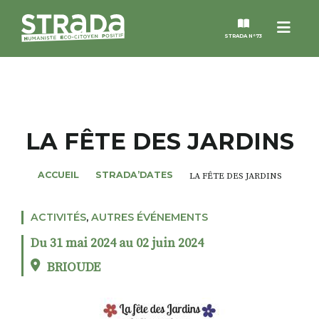
Menu
STRADA N°73
STRADA
MAGAZINES
LA FÊTE DES JARDINS
NOS THÈMES
ACCUEIL
STRADA’DATES
LA FÊTE DES JARDINS
STRADA’DATES
ACTIVITÉS
,
AUTRES ÉVÉNEMENTS
Du 31 mai 2024 au 02 juin 2024
ALTER STRADA
BRIOUDE
ROSÉE DE MAI