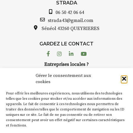
avez ouvert une galerie
STRADA
au point de
Auzon…
06 50 42 06 64
is et aquarelle
Bernard TURLE Le Fumo
strada43@gmail.com
pas une galerie perman
Sénéol
43260 QUEYRIERES
lace (repas à
Chaque année, le 1er 
d’août, l’association
prise sur
GARDEZ LE CONTACT
AuzonToujours
organis
ent de décor
dans le village
. Des artis
Facebook
Instagram
Linkedin
Youtube
artisans investissent les
te : un atelier
Entreprises locales ?
caves, les granges d’Au
de continuer à
Nous avons des solutions pubs pour vous.
Fumoir est l’un de ces 
Gérer le consentement aux
temporaires d’accueil d
cookies
culture. Il s’associe ég
ur
(soit
270€
NEWSLETTER
d’autres activités cultur
Pour offrir les meilleures expériences, nous utilisons des technologies
la Petite Cité de Caractè
Suivez toute l'actu de Strada
telles que les cookies pour stocker et/ou accéder aux informations des
nes – sans
appareils. Le fait de consentir à ces technologies nous permettra de
exemple, l’installation
traiter des données telles que le comportement de navigation ou les ID
Charbon
s’inscrit comm
uniques sur ce site. Le fait de ne pas consentir ou de retirer son
« off » du festival d’Au
mpagnement et
consentement peut avoir un effet négatif sur certaines caractéristiques
(2 /22 août).
pas à votre
et fonctions.
NOUS CONTACTER
que 😉