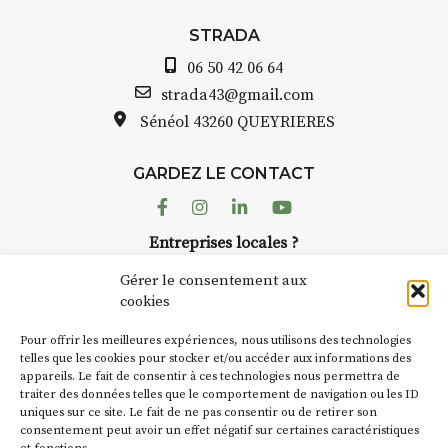
S
Le programme :
a
STRADA
8h : rendez-vous au point de
A
départ
06 50 42 06 64
8h30 – 12h : croquis et aquarelle
B
strada43@gmail.com
sur site
p
Sénéol
43260 QUEYRIERES
pique-nique sur place (repas à
C
votre charge)
d
13h30 – 17h30 : reprise sur
GARDEZ LE CONTACT
A
place ou changement de décor
d
Facebook
Instagram
Linkedin
Youtube
a
Et si le temps se gâte : un atelier
Entreprises locales ?
c
abrité permettra de continuer à
Nous avons des solutions pubs pour vous.
F
créer.
Gérer le consentement aux
t
cookies
c
À partir de 90€/jour
(soit
270€
NEWSLETTER
d
les 3 jours
)
Pour offrir les meilleures expériences, nous utilisons des technologies
l
Suivez toute l'actu de Strada
telles que les cookies pour stocker et/ou accéder aux informations des
Minimum 8 personnes – sans
appareils. Le fait de consentir à ces technologies nous permettra de
e
pension complète
traiter des données telles que le comportement de navigation ou les ID
C
uniques sur ce site. Le fait de ne pas consentir ou de retirer son
«
Prix pour l’accompagnement et
consentement peut avoir un effet négatif sur certaines caractéristiques
(