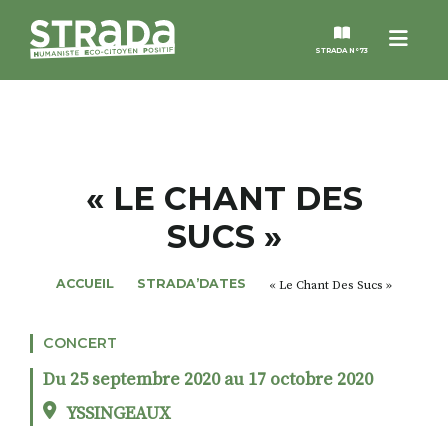
Menu
STRADA N°73
STRADA
MAGAZINES
« LE CHANT DES
SUCS »
NOS THÈMES
ACCUEIL
STRADA’DATES
« Le Chant Des Sucs »
STRADA’DATES
CONCERT
ALTER STRADA
Du 25 septembre 2020 au 17 octobre 2020
ROSÉE DE MAI
YSSINGEAUX