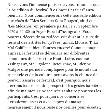
Nous avons l'immense plaisir de vous annoncer que
la 5e édition du festival "Le Chant Des Sucs" aura
bien lieu. Nous commencerons cette nouvelle édition
RECHERCHER
S'ABONNER
aux côtés de "Mes Souliers Sont Rouges", ainsi que
S'INSCRIRE À LA NEWSLETTER
"Les Mécanos" en première partie, le 25 Septembre
2020 à 20h30 au Foyer Rural d'Yssingeaux. Vous
FACEBOOK
INSTAGRAM
LINKEDIN
YOUTUBE
pourrez découvrir ou redécouvrir durant la suite du
festival des artistes tel qu'Yves Jamait, Moussu T, La
Mal Coiffée et bien d'autres encore! Comme chaque
années, le festival se déroulera sur différentes
communes de Loire et de Haute-Loire, comme
Yssingeaux, Ste Sigolène, Retournac, St Etienne...
Malgré une période compliquée pour le monde du
spectacle et de la culture, nous avons la chance de
pouvoir assurer ce festival, c'est pourquoi nous
devrons tous ensemble, respecter les gestes barrières
afin de maintenir une sécurité sanitaire pour tous les
participants. C'est pourquoi nos concerts se
dérouleront assis et avec le port du masque,
heureusement il nous reste nos oreilles pour écouter,