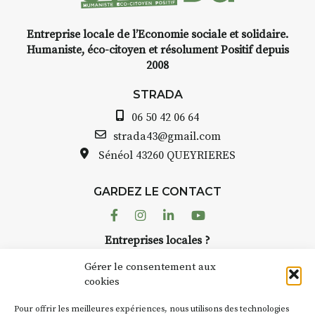
Entreprise locale de l’Economie sociale et solidaire.
INTERVIEW
Humaniste, éco-citoyen et résolument Positif depuis
2008
STRADA Bernard Turle, vous
avez ouvert une galerie à
STRADA
Auzon…
06 50 42 06 64
Bernard TURLE Le Fumoir n’est
strada43@gmail.com
pas une galerie permanente.
Sénéol
43260 QUEYRIERES
Chaque année, le 1er dimanche
d’août, l’association
GARDEZ LE CONTACT
AuzonToujours
organise
Arts
dans le village
. Des artistes et
Facebook
Instagram
Linkedin
Youtube
artisans investissent les rues, les
Entreprises locales ?
caves, les granges d’Auzon. Le
Nous avons des solutions pubs pour vous.
Fumoir est l’un de ces espaces
Gérer le consentement aux
temporaires d’accueil de la
cookies
culture. Il s’associe également à
NEWSLETTER
d’autres activités culturelles de
Pour offrir les meilleures expériences, nous utilisons des technologies