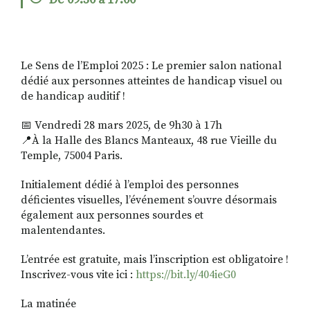
De 09:30 à 17:00
RECHERCHER
S'ABONNER
Le Sens de l’Emploi 2025 : Le premier salon national
S'INSCRIRE À LA NEWSLETTER
dédié aux personnes atteintes de handicap visuel ou
FACEBOOK
INSTAGRAM
LINKEDIN
YOUTUBE
de handicap auditif !
📅 Vendredi 28 mars 2025, de 9h30 à 17h
📍À la Halle des Blancs Manteaux, 48 rue Vieille du
Temple, 75004 Paris.
Initialement dédié à l’emploi des personnes
déficientes visuelles, l’événement s’ouvre désormais
également aux personnes sourdes et
malentendantes.
L’entrée est gratuite, mais l’inscription est obligatoire !
Inscrivez-vous vite ici :
https://bit.ly/404ieG0
La matinée