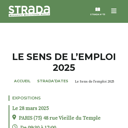
Menu
STRADA N°73
STRADA
MAGAZINES
LE SENS DE L’EMPLOI
2025
NOS THÈMES
ACCUEIL
STRADA’DATES
Le Sens de l’emploi 2025
STRADA’DATES
EXPOSITIONS
ALTER STRADA
Le 28 mars 2025
ROSÉE DE MAI
PARIS (75) 48 rue Vieille du Temple