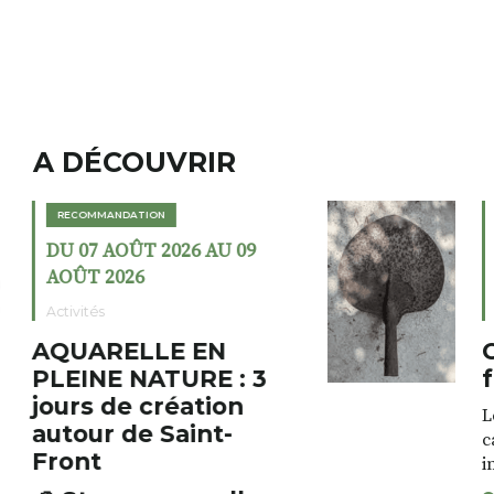
A DÉCOUVRIR
RECOMMANDATION
DU 02 AOÛT 2026 AU 23
AOÛT 2026
Expositions
Cochon charbon au
fumoir
Le Fumoir est une sorte de
cabinet de curiosités. Son
initiateur, Bernard Turle,
s’amuse à donner à voir des