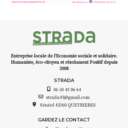
d’Auzon, cette expo-
installation temporaire vous
livre une raison de plus d’aller
faire un tour dans la cité
médiévale du Brivadois cet été.
Entreprise locale de l’Economie sociale et solidaire.
INTERVIEW
Humaniste, éco-citoyen et résolument Positif depuis
2008
STRADA Bernard Turle, vous
avez ouvert une galerie à
STRADA
Auzon…
06 50 42 06 64
Bernard TURLE Le Fumoir n’est
strada43@gmail.com
pas une galerie permanente.
Sénéol
43260 QUEYRIERES
Chaque année, le 1er dimanche
d’août, l’association
GARDEZ LE CONTACT
AuzonToujours
organise
Arts