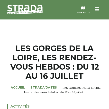
Menu
STRADA N°73
STRADA
MAGAZINES
LES GORGES DE LA
LOIRE, LES RENDEZ-
NOS THÈMES
VOUS HEBDOS : DU 12
STRADA’DATES
AU 16 JUILLET
ALTER STRADA
ACCUEIL
STRADA’DATES
LES GORGES DE LA LOIRE,
Les rendez-vous hebdos : du 12 au 16 juillet
ROSÉE DE MAI
ACTIVITÉS