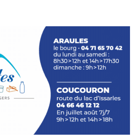
ariations.de.couleurs.(de
e.sarcasme et facétie.
 en off du festival d’Auzon, cette
llation temporaire vous livre une
plus d’aller faire un tour dans la cité
du Brivadois cet été.
INTERVIEW
rnard Turle, vous avez ouvert une
 Auzon…