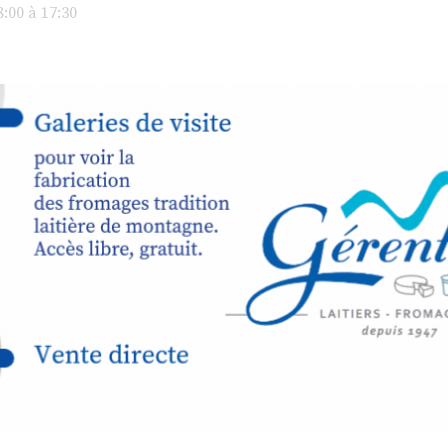
avec les.v
:00 à 17:30
peau).entr
ps… de ralentir,
auté des
Programmée
expo-insta
raison de 
opose un
stage
médiévale 
sible
à tous les
l
t
, à seulement
30
rez à capturer
position,
ybride.
STRADA Be
épart
galerie à
e sur site