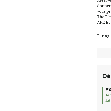
Réservez
donnent
vous pr
The Pic
APE Eco
Partage
Dé
EX
AC
Le