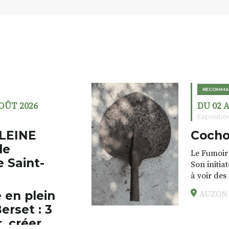
RECOMMA
AOÛT 2026
DU 02 
Expositio
LEINE
Cocho
de
Le Fumoir 
e Saint-
Son initia
à voir des
drôles, pa
 en plein
AUZON (
éclectique
erset : 3
foutraques
l’installa
, créer,