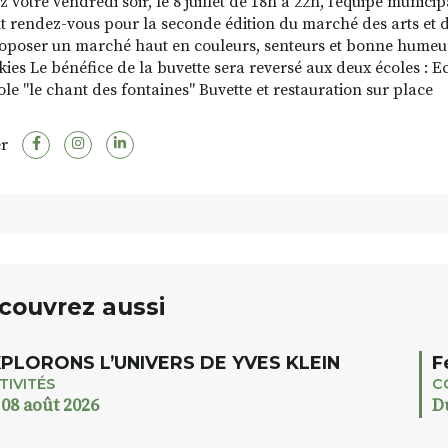
 votre vendredi soir, le 8 juillet de 18h à 22h, l'équipe munici
 rendez-vous pour la seconde édition du marché des arts et d
oposer un marché haut en couleurs, senteurs et bonne humeur
kies Le bénéfice de la buvette sera reversé aux deux écoles : Ec
le "le chant des fontaines" Buvette et restauration sur place
r
couvrez aussi
PLORONS L’UNIVERS DE YVES KLEIN
F
TIVITÉS
C
 08 août 2026
D