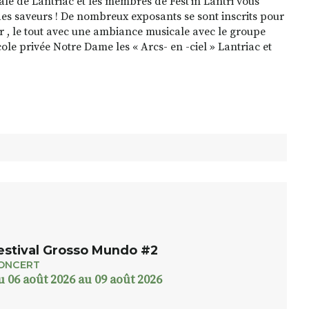
pale de Lantriac et les membres de Fest'in Lantri vous
es saveurs ! De nombreux exposants se sont inscrits pour
 , le tout avec une ambiance musicale avec le groupe
ole privée Notre Dame les « Arcs- en -ciel » Lantriac et
estival Grosso Mundo #2
ONCERT
u 06 août 2026 au 09 août 2026