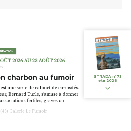
NDATION
AOÛT 2026 AU 23 AOÛT 2026
ns
n charbon au fumoir
STRADA n°73
ete 2026
est une sorte de cabinet de curiosités.
teur, Bernard Turle, s’amuse à donner
 associations fertiles, graves ou
rfois fumeuses. Des oeuvres
43) Galerie Le Fumoir
s font. liens avec les histoires un peu
 du lieu (on ne spoile pas). Quant à
tion.Cochon Charbon, elle joue