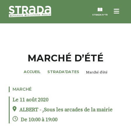
Menu
STRADA N°73
STRADA
MAGAZINES
MARCHÉ D’ÉTÉ
NOS THÈMES
ACCUEIL
STRADA’DATES
Marché d’été
STRADA’DATES
MARCHÉ
Le 11 août 2020
ALTER STRADA
ALBERT - ,Sous les arcades de la mairie
De 10:00 à 19:00
ROSÉE DE MAI