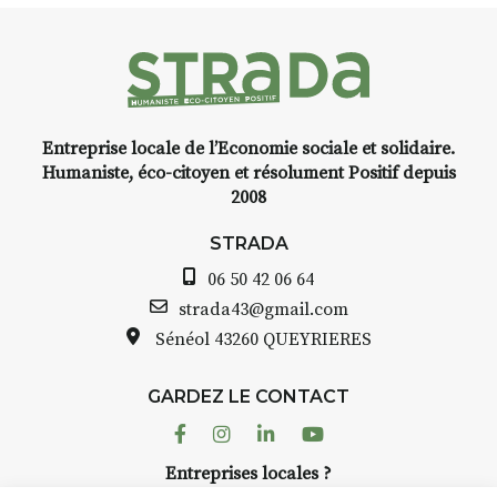
Programmée en off du festival
d’Auzon, cette expo-
installation temporaire vous
livre une raison de plus d’aller
faire un tour dans la cité
Entreprise locale de l’Economie sociale et solidaire.
médiévale du Brivadois cet été.
Humaniste, éco-citoyen et résolument Positif depuis
2008
STRADA
06 50 42 06 64
INTERVIEW
strada43@gmail.com
Sénéol
43260 QUEYRIERES
STRADA Bernard Turle, vous
avez ouvert une galerie à
Auzon…
GARDEZ LE CONTACT
Facebook
Instagram
Linkedin
Youtube
Bernard TURLE Le Fumoir n’est
pas une galerie permanente.
Entreprises locales ?
Chaque année, le 1er dimanche