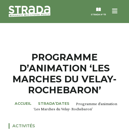
Menu
STRADA N°73
STRADA
MAGAZINES
PROGRAMME
D’ANIMATION ‘LES
NOS THÈMES
MARCHES DU VELAY-
STRADA’DATES
ROCHEBARON’
ALTER STRADA
ACCUEIL
STRADA’DATES
Programme d’animation
‘Les Marches du Velay- Rochebaron’
ROSÉE DE MAI
ACTIVITÉS