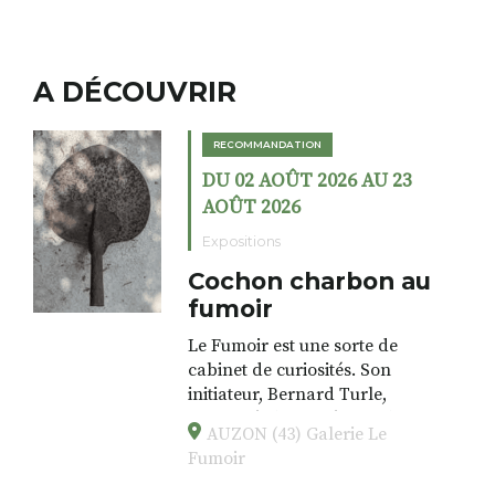
A DÉCOUVRIR
RECOMMANDATION
DU 02 AOÛT 2026 AU 23
AOÛT 2026
Expositions
Cochon charbon au
fumoir
Le Fumoir est une sorte de
cabinet de curiosités. Son
initiateur, Bernard Turle,
s’amuse à donner à voir des
AUZON (43) Galerie Le
associations fertiles, graves ou
Fumoir
drôles, parfois fumeuses. Des
oeuvres éclectiques font. liens