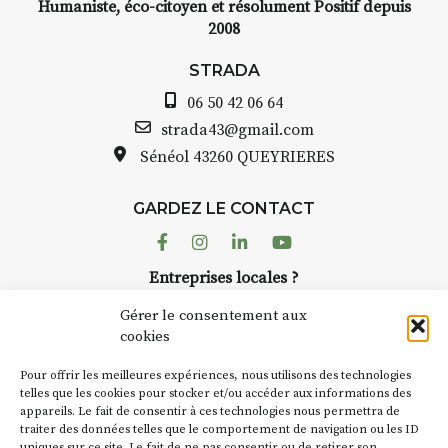
Humaniste, éco-citoyen et résolument Positif depuis
2008
STRADA Bernard Turle, vous
avez ouvert une galerie à
STRADA
Auzon…
06 50 42 06 64
Bernard TURLE Le Fumoir n’est
strada43@gmail.com
pas une galerie permanente.
Sénéol
43260 QUEYRIERES
Chaque année, le 1er dimanche
d’août, l’association
GARDEZ LE CONTACT
AuzonToujours
organise
Arts
dans le village
. Des artistes et
Facebook
Instagram
Linkedin
Youtube
artisans investissent les rues, les
Entreprises locales ?
caves, les granges d’Auzon. Le
Nous avons des solutions pubs pour vous.
Fumoir est l’un de ces espaces
Gérer le consentement aux
temporaires d’accueil de la
cookies
culture. Il s’associe également à
NEWSLETTER
d’autres activités culturelles de
Pour offrir les meilleures expériences, nous utilisons des technologies
la Petite Cité de Caractère. Par
Suivez toute l'actu de Strada
telles que les cookies pour stocker et/ou accéder aux informations des
appareils. Le fait de consentir à ces technologies nous permettra de
exemple, l’installation
Cochon
traiter des données telles que le comportement de navigation ou les ID
Charbon
s’inscrit comme en
uniques sur ce site. Le fait de ne pas consentir ou de retirer son