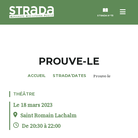
Menu
STRADA N°73
STRADA
MAGAZINES
PROUVE-LE
NOS THÈMES
ACCUEIL
STRADA’DATES
Prouve-le
STRADA’DATES
THÉÂTRE
Le 18 mars 2023
ALTER STRADA
Saint Romain Lachalm
De 20:30 à 22:00
ROSÉE DE MAI