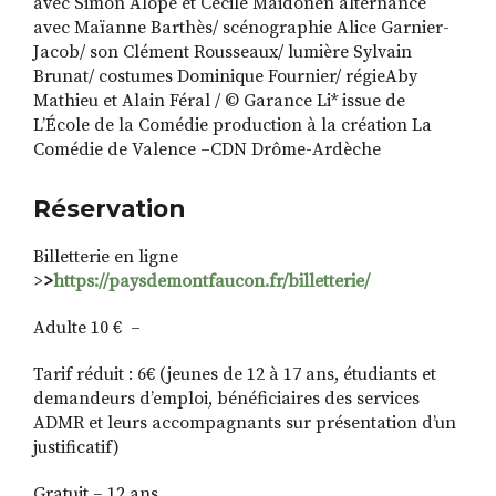
avec Simon Alopé et Cécile Maidonen alternance
avec Maïanne Barthès/ scénographie Alice Garnier-
Jacob/ son Clément Rousseaux/ lumière Sylvain
Brunat/ costumes Dominique Fournier/ régieAby
Mathieu et Alain Féral / © Garance Li* issue de
L’École de la Comédie production à la création La
Comédie de Valence –CDN Drôme-Ardèche
Réservation
Billetterie en ligne
>
>
https://paysdemontfaucon.fr/billetterie/
Adulte 10 € –
Tarif réduit : 6€
(jeunes de 12 à 17 ans, étudiants et
demandeurs d’emploi, bénéficiaires des services
ADMR et leurs accompagnants sur présentation d’un
justificatif)
Gratuit – 12 ans