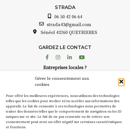
avez ouvert une galerie à
STRADA
Auzon…
06 50 42 06 64
Bernard TURLE Le Fumoir n’est
strada43@gmail.com
pas une galerie permanente.
Sénéol
43260 QUEYRIERES
Chaque année, le 1er dimanche
d’août, l’association
GARDEZ LE CONTACT
AuzonToujours
organise
Arts
dans le village
. Des artistes et
Facebook
Instagram
Linkedin
Youtube
artisans investissent les rues, les
Entreprises locales ?
caves, les granges d’Auzon. Le
Nous avons des solutions pubs pour vous.
Fumoir est l’un de ces espaces
Gérer le consentement aux
temporaires d’accueil de la
cookies
culture. Il s’associe également à
NEWSLETTER
d’autres activités culturelles de
Pour offrir les meilleures expériences, nous utilisons des technologies
la Petite Cité de Caractère. Par
Suivez toute l'actu de Strada
telles que les cookies pour stocker et/ou accéder aux informations des
appareils. Le fait de consentir à ces technologies nous permettra de
exemple, l’installation
Cochon
traiter des données telles que le comportement de navigation ou les ID
Charbon
s’inscrit comme en
uniques sur ce site. Le fait de ne pas consentir ou de retirer son
« off » du festival d’Auzon 2026
consentement peut avoir un effet négatif sur certaines caractéristiques
(2 /22 août).
et fonctions.