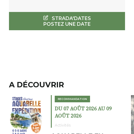
STRADA'DATES
POSTEZ UNE DATE
A DÉCOUVRIR
RECOMMANDATION
26 AU 09
DU 02 AOÛT 2026 A
AOÛT 2026
Expositions