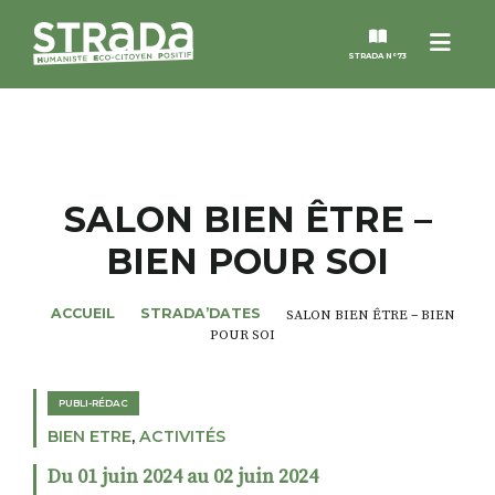
Menu
STRADA N°73
STRADA
MAGAZINES
SALON BIEN ÊTRE –
BIEN POUR SOI
NOS THÈMES
ACCUEIL
STRADA’DATES
SALON BIEN ÊTRE – BIEN
STRADA’DATES
POUR SOI
ALTER STRADA
PUBLI-RÉDAC
BIEN ETRE
,
ACTIVITÉS
ROSÉE DE MAI
Du 01 juin 2024 au 02 juin 2024