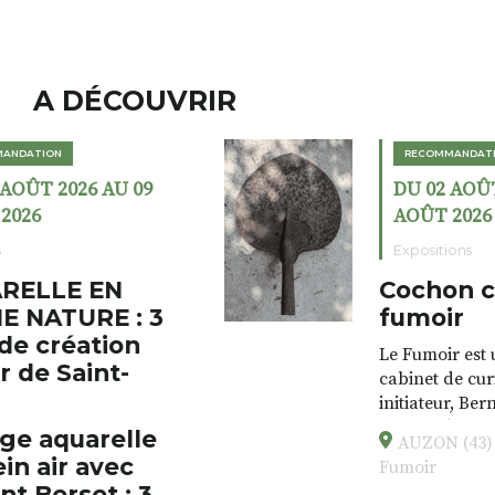
A DÉCOUVRIR
RECOMMANDATION
DU 02 AOÛT 2026 AU 23
AOÛT 2026
Expositions
Cochon charbon au
fumoir
Le Fumoir est une sorte de
cabinet de curiosités. Son
initiateur, Bernard Turle,
s’amuse à donner à voir des
AUZON (43) Galerie Le
associations fertiles, graves ou
Fumoir
drôles, parfois fumeuses. Des