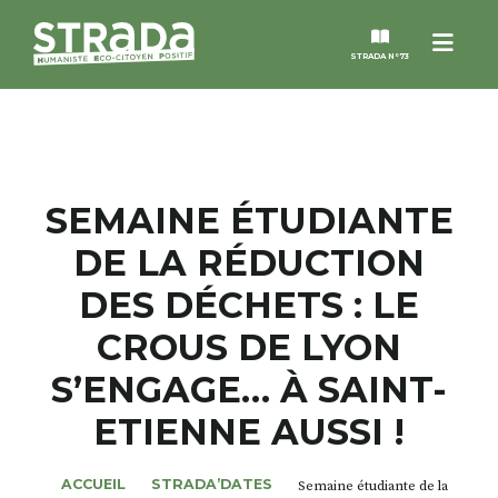
Menu
STRADA N°73
STRADA
MAGAZINES
SEMAINE ÉTUDIANTE
DE LA RÉDUCTION
NOS THÈMES
DES DÉCHETS : LE
STRADA’DATES
CROUS DE LYON
S’ENGAGE… À SAINT-
ALTER STRADA
ETIENNE AUSSI !
ROSÉE DE MAI
ACCUEIL
STRADA’DATES
Semaine étudiante de la