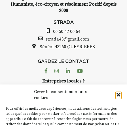
INTERVIEW
Humaniste, éco-citoyen et résolument Positif depuis
2008
STRADA Bernard Turle, vous
avez ouvert une galerie à
STRADA
Auzon…
06 50 42 06 64
Bernard TURLE Le Fumoir n’est
strada43@gmail.com
pas une galerie permanente.
Sénéol
43260 QUEYRIERES
Chaque année, le 1er dimanche
d’août, l’association
GARDEZ LE CONTACT
AuzonToujours
organise
Arts
dans le village
. Des artistes et
Facebook
Instagram
Linkedin
Youtube
artisans investissent les rues, les
Entreprises locales ?
caves, les granges d’Auzon. Le
Nous avons des solutions pubs pour vous.
Fumoir est l’un de ces espaces
Gérer le consentement aux
temporaires d’accueil de la
cookies
culture. Il s’associe également à
NEWSLETTER
d’autres activités culturelles de
Pour offrir les meilleures expériences, nous utilisons des technologies
la Petite Cité de Caractère. Par
Suivez toute l'actu de Strada
telles que les cookies pour stocker et/ou accéder aux informations des
appareils. Le fait de consentir à ces technologies nous permettra de
exemple, l’installation
Cochon
traiter des données telles que le comportement de navigation ou les ID
Charbon
s’inscrit comme en