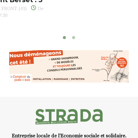
oeuvres éclectiques font. liens
avec les histoires un peu
foutraques du lieu (on ne spoile
pas). Quant à
l’installation.Cochon Charbon,
elle joue
avec les.variations.de.couleurs.
(de peau).entre.sarcasme et
facétie.
Programmée en off du festival
d’Auzon, cette expo-
installation temporaire vous
livre une raison de plus d’aller
faire un tour dans la cité
médiévale du Brivadois cet été.
Entreprise locale de l’Economie sociale et solidaire.