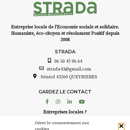
rs
, vous
capturer l’instant
et de voyage,
Entreprise locale de l’Economie sociale et solidaire.
aquarelle, encre,
INTERV
Humaniste, éco-citoyen et résolument Positif depuis
bride.
2008
STRADA Bernard T
 :
avez ouvert une gal
STRADA
ous au point de
Auzon…
06 50 42 06 64
roquis et aquarelle
Bernard TURLE Le 
strada43@gmail.com
pas une galerie pe
Sénéol
43260 QUEYRIERES
ur place (repas à
Chaque année, le 
d’août, l’association
: reprise sur
GARDEZ LE CONTACT
AuzonToujours
org
ngement de décor
dans le village
. Des 
Facebook
Instagram
Linkedin
Youtube
artisans investissent
se gâte : un atelier
Entreprises locales ?
caves, les granges 
tra de continuer à
Nous avons des solutions pubs pour vous.
Fumoir est l’un de 
Gérer le consentement aux
temporaires d’accue
cookies