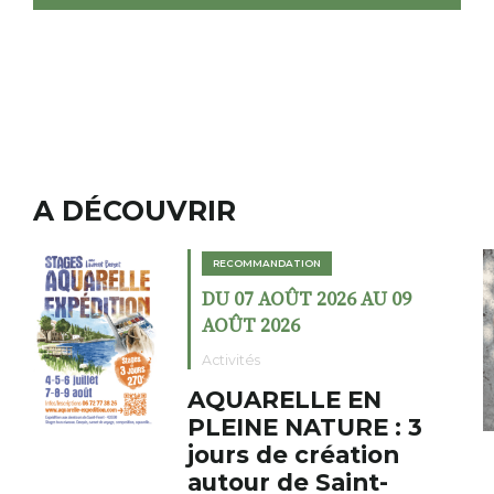
A DÉCOUVRIR
ION
RECOMMANDATION
T 2026 AU 09
DU 02 AOÛT 202
6
AOÛT 2026
Expositions
LLE EN
Cochon cha
ATURE : 3
fumoir
 création
Le Fumoir est une s
e Saint-
cabinet de curiosit