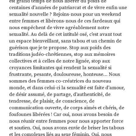
est grand temps de nous libérer du poids de
centaines d'années de patriarcat et de vivre enfin une
sexualité nouvelle ? Rejoins-nous pour un weekend
entre femmes et libérons-nous de ces fardeaux qui
RECHERCHER
S'ABONNER
nous empêchent de vivre agréablement notre
S'INSCRIRE À LA NEWSLETTER
sexualité. Au delà de cet intitulé osé, c'est avant tout
un espace bienveillant, sans tabou et un chemin de
FACEBOOK
INSTAGRAM
LINKEDIN
YOUTUBE
guérison que je te propose. Stop aux poids des
traditions judéo-chrétiennes, stop aux mémoires
collectives et à celles de notre lignée, stop aux
croyances limitantes qui rendent la sexualité si
frustrante, pesante, douloureuse, honteuse… Nous
sommes des femmes co-créatrices du nouveau
monde, et dans celui-ci la sexualité est faite d'amour,
de désir assumé, de partage, d’authenticité, de
tendresse, de plaisir, de conscience, de
communication ouverte, de corps aimés et chéris, de
foufounes libérées ! Car oui, nous avons besoin de
nous réunir entre femmes pour nous apporter force
et soutien. Oui, nous avons envie de briser les tabous
et les complexes liés au sexe féminin. Oui, nous