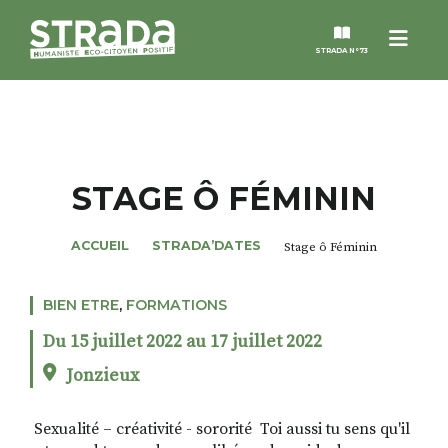
Menu
STRADA N°73
STRADA
MAGAZINES
STAGE Ô FÉMININ
NOS THÈMES
ACCUEIL
STRADA’DATES
Stage ô Féminin
STRADA’DATES
BIEN ETRE
,
FORMATIONS
Du 15 juillet 2022 au 17 juillet 2022
ALTER STRADA
Jonzieux
ROSÉE DE MAI
​ Sexualité – créativité - sororité ​ Toi aussi tu sens qu'il