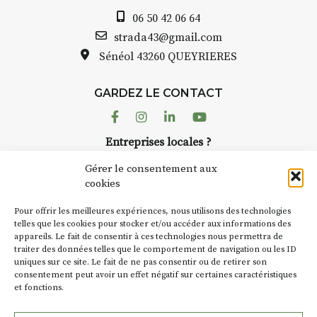
Auzon…
06 50 42 06 64
Bernard TURLE Le Fumoir n’est
strada43@gmail.com
pas une galerie permanente.
Sénéol
43260 QUEYRIERES
Chaque année, le 1er dimanche
d’août, l’association
GARDEZ LE CONTACT
AuzonToujours
organise
Arts
dans le village
. Des artistes et
Facebook
Instagram
Linkedin
Youtube
artisans investissent les rues, les
Entreprises locales ?
caves, les granges d’Auzon. Le
Nous avons des solutions pubs pour vous.
Fumoir est l’un de ces espaces
Gérer le consentement aux
temporaires d’accueil de la
cookies
culture. Il s’associe également à
NEWSLETTER
d’autres activités culturelles de
Pour offrir les meilleures expériences, nous utilisons des technologies
la Petite Cité de Caractère. Par
Suivez toute l'actu de Strada
telles que les cookies pour stocker et/ou accéder aux informations des
appareils. Le fait de consentir à ces technologies nous permettra de
exemple, l’installation
Cochon
traiter des données telles que le comportement de navigation ou les ID
Charbon
s’inscrit comme en
uniques sur ce site. Le fait de ne pas consentir ou de retirer son
« off » du festival d’Auzon 2026
consentement peut avoir un effet négatif sur certaines caractéristiques
(2 /22 août).
et fonctions.
NOUS CONTACTER
SA D’où vient le nom :
Fumoir
?