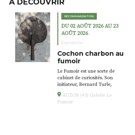
A DÉCOUVRIR
RECOMMANDATION
DU 02 AOÛT 2026 AU 23
AOÛT 2026
Expositions
Cochon charbon au
fumoir
Le Fumoir est une sorte de
cabinet de curiosités. Son
initiateur, Bernard Turle,
s’amuse à donner à voir des
AUZON (43) Galerie Le
associations fertiles, graves ou
Fumoir
drôles, parfois fumeuses. Des
oeuvres éclectiques font. liens
avec les histoires un peu
foutraques du lieu (on ne spoile
pas). Quant à