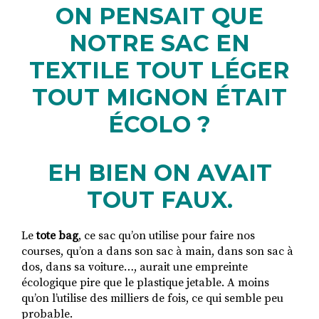
ON PENSAIT QUE
NOTRE SAC EN
RECHERCHER
S'ABONNER
TEXTILE TOUT LÉGER
S'INSCRIRE À LA NEWSLETTER
TOUT MIGNON ÉTAIT
FACEBOOK
INSTAGRAM
LINKEDIN
YOUTUBE
ÉCOLO ?
EH BIEN ON AVAIT
TOUT FAUX.
Le
tote bag
, ce sac qu’on utilise pour faire nos
courses, qu’on a dans son sac à main, dans son sac à
dos, dans sa voiture…, aurait une empreinte
écologique pire que le plastique jetable. A moins
qu’on l’utilise des milliers de fois, ce qui semble peu
probable.