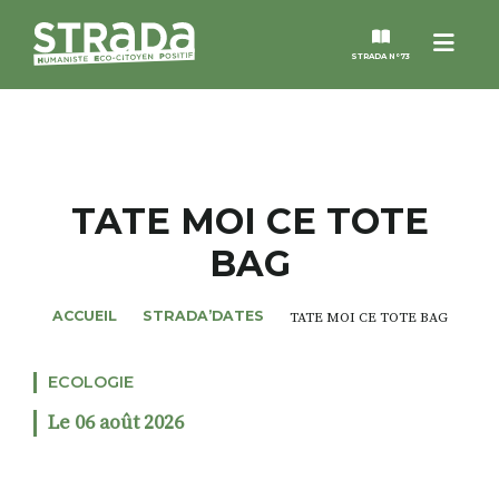
Menu
STRADA N°73
STRADA
MAGAZINES
TATE MOI CE TOTE
BAG
NOS THÈMES
ACCUEIL
STRADA’DATES
TATE MOI CE TOTE BAG
STRADA’DATES
ECOLOGIE
ALTER STRADA
Le 06 août 2026
ROSÉE DE MAI