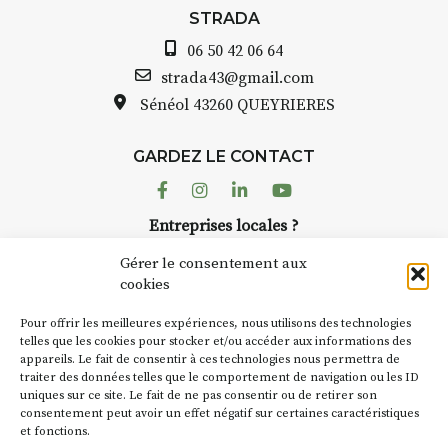
avez ouvert une galerie à
STRADA
Auzon…
06 50 42 06 64
Bernard TURLE Le Fumoir n’est
strada43@gmail.com
pas une galerie permanente.
Sénéol
43260 QUEYRIERES
Chaque année, le 1er dimanche
d’août, l’association
GARDEZ LE CONTACT
AuzonToujours
organise
Arts
dans le village
. Des artistes et
Facebook
Instagram
Linkedin
Youtube
artisans investissent les rues, les
Entreprises locales ?
caves, les granges d’Auzon. Le
Nous avons des solutions pubs pour vous.
Fumoir est l’un de ces espaces
Gérer le consentement aux
temporaires d’accueil de la
cookies
culture. Il s’associe également à
NEWSLETTER
d’autres activités culturelles de
Pour offrir les meilleures expériences, nous utilisons des technologies
la Petite Cité de Caractère. Par
Suivez toute l'actu de Strada
telles que les cookies pour stocker et/ou accéder aux informations des
appareils. Le fait de consentir à ces technologies nous permettra de
exemple, l’installation
Cochon
traiter des données telles que le comportement de navigation ou les ID
Charbon
s’inscrit comme en
uniques sur ce site. Le fait de ne pas consentir ou de retirer son
« off » du festival d’Auzon 2026
consentement peut avoir un effet négatif sur certaines caractéristiques
(2 /22 août).
et fonctions.