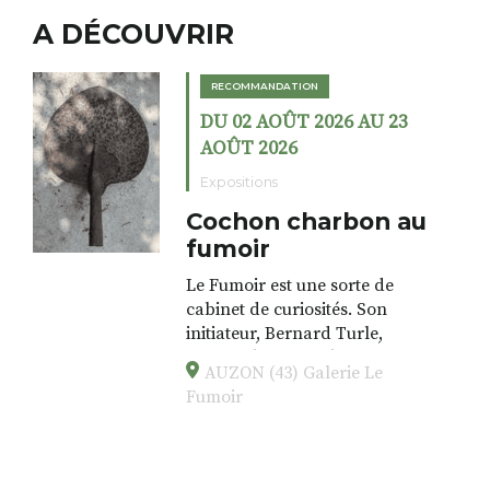
A DÉCOUVRIR
RECOMMANDATION
DU 02 AOÛT 2026 AU 23
AOÛT 2026
Expositions
Cochon charbon au
fumoir
Le Fumoir est une sorte de
cabinet de curiosités. Son
initiateur, Bernard Turle,
s’amuse à donner à voir des
AUZON (43) Galerie Le
associations fertiles, graves ou
Fumoir
drôles, parfois fumeuses. Des
oeuvres éclectiques font. liens
avec les histoires un peu
foutraques du lieu (on ne spoile