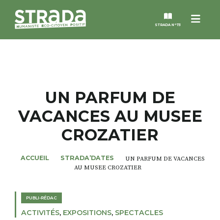
Menu
STRADA N°73
STRADA
MAGAZINES
UN PARFUM DE
VACANCES AU MUSEE
NOS THÈMES
CROZATIER
STRADA’DATES
ACCUEIL
STRADA’DATES
UN PARFUM DE VACANCES
AU MUSEE CROZATIER
ALTER STRADA
PUBLI-RÉDAC
ROSÉE DE MAI
ACTIVITÉS
,
EXPOSITIONS
,
SPECTACLES