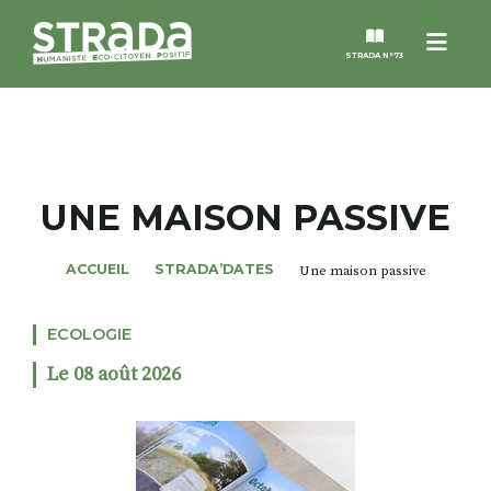
Menu
STRADA N°73
STRADA
MAGAZINES
UNE MAISON PASSIVE
NOS THÈMES
ACCUEIL
STRADA’DATES
Une maison passive
STRADA’DATES
ECOLOGIE
Le 08 août 2026
ALTER STRADA
ROSÉE DE MAI