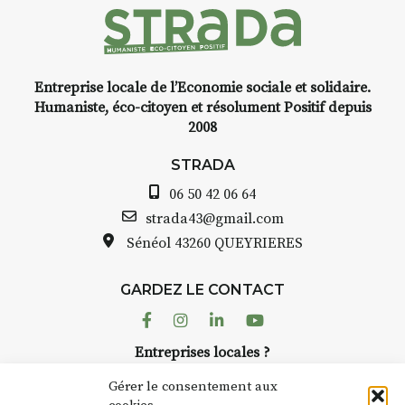
Pendant
3 jours
, vous
apprendrez à capturer l’instant
:
Croquis, carnet de voyage,
Entreprise locale de l’Economie sociale et solidaire.
composition, aquarelle, encre,
Humaniste, éco-citoyen et résolument Positif depuis
ou contenu hybride.
2008
Le programme :
STRADA
8h : rendez-vous au point de
départ
06 50 42 06 64
8h30 – 12h : croquis et aquarelle
strada43@gmail.com
sur site
Sénéol
43260 QUEYRIERES
pique-nique sur place (repas à
votre charge)
13h30 – 17h30 : reprise sur
GARDEZ LE CONTACT
place ou changement de décor
Facebook
Instagram
Linkedin
Youtube
Et si le temps se gâte : un atelier
Entreprises locales ?
abrité permettra de continuer à
Nous avons des solutions pubs pour vous.
créer.
Gérer le consentement aux