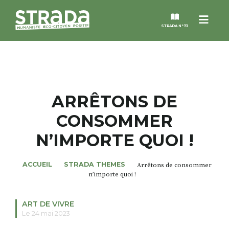
Menu
STRADA N°73
STRADA
MAGAZINES
ARRÊTONS DE
CONSOMMER
NOS THÈMES
N’IMPORTE QUOI !
STRADA’DATES
ACCUEIL
STRADA THEMES
Arrêtons de consommer
n’importe quoi !
ALTER STRADA
ART DE VIVRE
ROSÉE DE MAI
Le 24 mai 2023