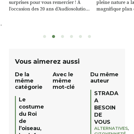
surprises pour vous remercier ! À
pleine nature a l
l’occasion des 20 ans d’Audiosolution,
magnifique plan d
nous avons le plaisir d’organiser un
de rivière qui s’é
grand tirage au sort réservé à nos
plus d’un kilomètr
patients. De nombreux lots locaux
Le plan d’eau est 
sont à gagner, sélectionnés auprès
canoé / kayak 1 à
de commerçants, artisans et
solo, duo ou géan
partenaires de notre territoire : tirage
personnes. […]
public Samedi 26 septembre 2026 à
ue
Vous aimerez aussi
12h à […]
De la
Avec le
Du même
même
même
auteur
catégorie
mot-clé
STRADA
Le
A
costume
BESOIN
du Roi
DE
de
VOUS
l’oiseau,
ALTERNATIVES
,
CITOYENNETÉ
,