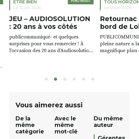
ETRE BIEN
PUBLI-RÉDAC
TOUS HORIZO
Le 12 juin 2026
Le 12 juin 2026
JEU – AUDIOSOLUTION
Retournac 
: 20 ans à vos côtés
bord de Lo
publicommuniqué- et quelques
PUBLICOMMUNIQU
surprises pour vous remercier ! À
pleine nature a l
l’occasion des 20 ans d’Audiosolution,
magnifique plan d
nous avons le plaisir d’organiser un
de rivière qui s’é
grand tirage au sort réservé à nos
plus d’un kilomètr
patients. De nombreux lots locaux
Le plan d’eau est 
sont à gagner, sélectionnés auprès
canoé / kayak 1 à
de commerçants, artisans et
solo, duo ou géan
partenaires de notre territoire : tirage
personnes. […]
public Samedi 26 septembre 2026 à
ue
Vous aimerez aussi
12h à […]
De la
Avec le
Du même
même
même
auteur
catégorie
mot-clé
Gérentes