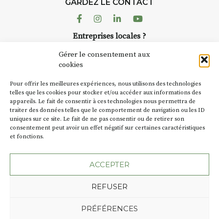
GARDEZ LE CONTACT
Facebook
Instagram
Linkedin
Youtube
Entreprises locales ?
Nous avons des solutions pubs pour vous.
Gérer le consentement aux
cookies
NEWSLETTER
Pour offrir les meilleures expériences, nous utilisons des technologies
Suivez toute l'actu de Strada
telles que les cookies pour stocker et/ou accéder aux informations des
appareils. Le fait de consentir à ces technologies nous permettra de
traiter des données telles que le comportement de navigation ou les ID
uniques sur ce site. Le fait de ne pas consentir ou de retirer son
consentement peut avoir un effet négatif sur certaines caractéristiques
et fonctions.
NOUS CONTACTER
ACCEPTER
REFUSER
Plan du site
Mentions légales
PRÉFÉRENCES
Politique de confidentialité