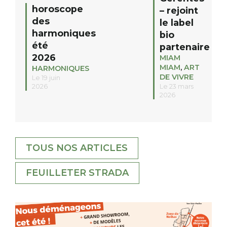
horoscope
– rejoint
des
le label
harmoniques
bio
été
partenaire
2026
MIAM
MIAM
,
ART
HARMONIQUES
DE VIVRE
Le 19 juin
2026
Le 23 mars
2026
TOUS NOS ARTICLES
FEUILLETER STRADA