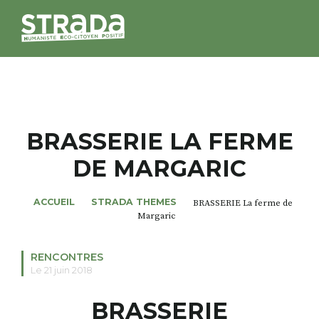
STRADA
MAGAZINES
BRASSERIE LA FERME
DE MARGARIC
NOS THÈMES
ACCUEIL
STRADA THEMES
BRASSERIE La ferme de
STRADA’DATES
Margaric
ALTER STRADA
RENCONTRES
Le 21 juin 2018
ROSÉE DE MAI
BRASSERIE