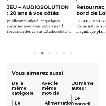
JEU – AUDIOSOLUTION
Retournac 
: 20 ans à vos côtés
bord de Lo
publicommuniqué- et quelques
PUBLICOMMUNIQU
surprises pour vous remercier ! À
pleine nature a l
l’occasion des 20 ans d’Audiosolution,
magnifique plan d
nous avons le plaisir d’organiser un
de rivière qui s’é
grand tirage au sort réservé à nos
plus d’un kilomètr
patients. De nombreux lots locaux
Le plan d’eau est 
sont à gagner, sélectionnés auprès
canoé / kayak 1 à
de commerçants, artisans et
solo, duo ou géan
partenaires de notre territoire : tirage
personnes. […]
public Samedi 26 septembre 2026 à
ue
Vous aimerez aussi
12h à […]
De la
Avec le
Du même
même
même
auteur
catégorie
mot-clé
Le
Le
Alimentation
conseil