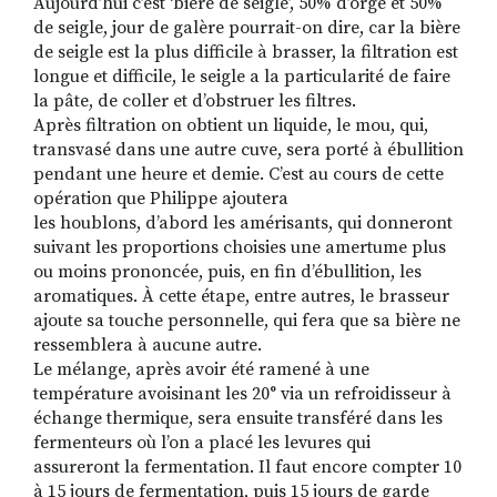
Aujourd’hui c’est ‘bière de seigle’, 50% d’orge et 50%
de seigle, jour de galère pourrait-on dire, car la bière
de seigle est la plus difficile à brasser, la filtration est
longue et difficile, le seigle a la particularité de faire
la pâte, de coller et d’obstruer les filtres.
Après filtration on obtient un liquide, le mou, qui,
transvasé dans une autre cuve, sera porté à ébullition
pendant une heure et demie. C’est au cours de cette
opération que Philippe ajoutera
les houblons, d’abord les amérisants, qui donneront
suivant les proportions choisies une amertume plus
ou moins prononcée, puis, en fin d’ébullition, les
aromatiques. À cette étape, entre autres, le brasseur
ajoute sa touche personnelle, qui fera que sa bière ne
ressemblera à aucune autre.
Le mélange, après avoir été ramené à une
température avoisinant les 20° via un refroidisseur à
échange thermique, sera ensuite transféré dans les
fermenteurs où l’on a placé les levures qui
assureront la fermentation. Il faut encore compter 10
à 15 jours de fermentation, puis 15 jours de garde