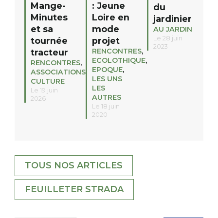
Mange-
: Jeune
du
Minutes
Loire en
jardinier
et sa
mode
AU JARDIN
Le 28 juin
tournée
projet
2023
RENCONTRES
,
tracteur
ECOLOTHIQUE
,
RENCONTRES
,
EPOQUE
,
ASSOCIATIONS
,
LES UNS
CULTURE
LES
Le 19 juin
AUTRES
2026
Le 18 juin
2020
TOUS NOS ARTICLES
FEUILLETER STRADA