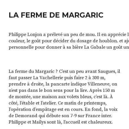
LA FERME DE MARGARIC
RECHERCHER
S'ABONNER
S'INSCRIRE À 
FACEBOOK
INSTAGRAM
LINKEDIN
YOUTUBE
Philippe Lonjon a prélevé un peu de mou. Il en apprécie l’
couleur, le goût pour décider du dosage de houblon. et aj
personnelle pour donner à sa bière La Gabale un goût un
La ferme du Margaric ? C’est un peu avant Saugues, il
faut passer La Vachellerie puis faire 2 à 300 m,
prendre à droite, la pancarte indique Villeneuve, on
n’est pas dans le bon sens pour la lire. Après 150 m
de montée, une maison aux volets bleus, c’est là. À
côté, l’étable et l’atelier. Ce matin de printemps,
l’opération d’empâtage est en cours. En fond, la voix
de Demorand qui débute son 7-9 sur France inter.
Philippe et Mailys sont là, l’accueil est chaleureux.