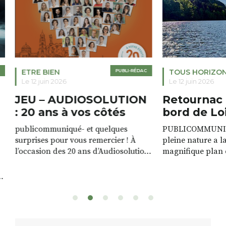
ETRE BIEN
PUBLI-RÉDAC
TOUS HORIZO
Le 12 juin 2026
Le 12 juin 2026
JEU – AUDIOSOLUTION
Retournac 
: 20 ans à vos côtés
bord de Lo
publicommuniqué- et quelques
PUBLICOMMUNIQU
surprises pour vous remercier ! À
pleine nature a l
l’occasion des 20 ans d’Audiosolution,
magnifique plan d
nous avons le plaisir d’organiser un
de rivière qui s’é
grand tirage au sort réservé à nos
plus d’un kilomètr
patients. De nombreux lots locaux
Le plan d’eau est 
sont à gagner, sélectionnés auprès
canoé / kayak 1 à
de commerçants, artisans et
solo, duo ou géan
partenaires de notre territoire : tirage
personnes. […]