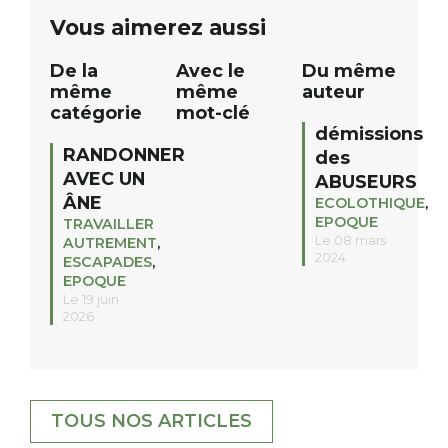
public Samedi 26 septembre 2026 à
ue
Vous aimerez aussi
12h à […]
De la
Avec le
Du même
même
même
auteur
catégorie
mot-clé
démissions
RANDONNER
des
AVEC UN
ABUSEURS
ÂNE
ECOLOTHIQUE
,
EPOQUE
TRAVAILLER
Le 08 mars
AUTREMENT
,
2024
ESCAPADES
,
EPOQUE
Le 19 juin
2026
TOUS NOS ARTICLES