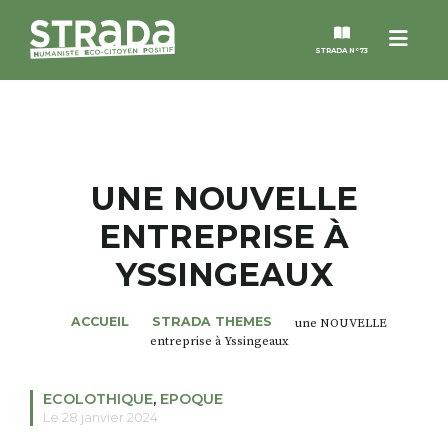
Menu
STRADA N°73
STRADA
MAGAZINES
UNE NOUVELLE
ENTREPRISE À
NOS THÈMES
YSSINGEAUX
STRADA’DATES
ACCUEIL
STRADA THEMES
une NOUVELLE
entreprise à Yssingeaux
ALTER STRADA
ECOLOTHIQUE
,
EPOQUE
ROSÉE DE MAI
Le 28 janvier 2024