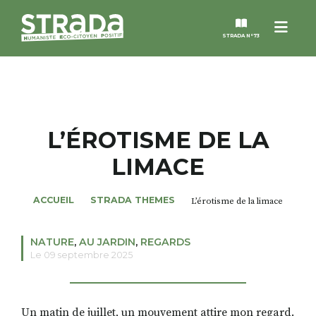
Menu
STRADA N°73
STRADA
MAGAZINES
L’ÉROTISME DE LA
LIMACE
NOS THÈMES
ACCUEIL
STRADA THEMES
L’érotisme de la limace
STRADA’DATES
NATURE
,
AU JARDIN
,
REGARDS
ALTER STRADA
Le 09 septembre 2025
ROSÉE DE MAI
Un matin de juillet, un mouvement attire mon regard.