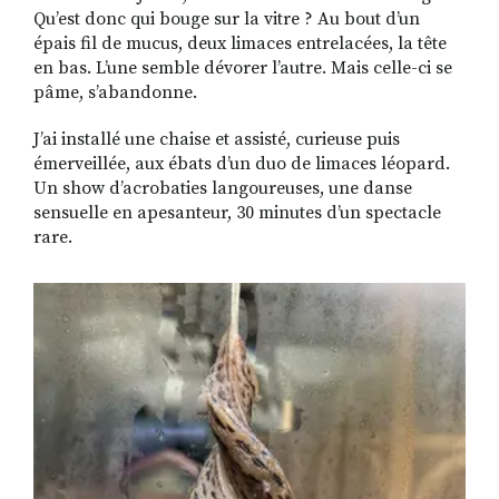
Qu’est donc qui bouge sur la vitre ? Au bout d’un
épais fil de mucus, deux limaces entrelacées, la tête
en bas. L’une semble dévorer l’autre. Mais celle-ci se
RECHERCHER
S'ABONNER
pâme, s’abandonne.
S'INSCRIRE À LA NEWSLETTER
J’ai installé une chaise et assisté, curieuse puis
FACEBOOK
INSTAGRAM
LINKEDIN
YOUTUBE
émerveillée, aux ébats d’un duo de limaces léopard.
Un show d’acrobaties langoureuses, une danse
sensuelle en apesanteur, 30 minutes d’un spectacle
rare.