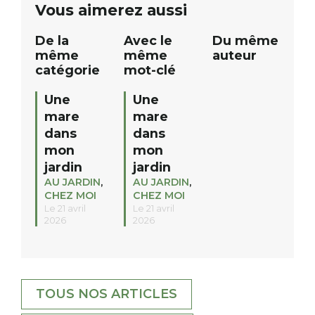
Vous aimerez aussi
12h à […]
De la
Avec le
Du même
même
même
auteur
catégorie
mot-clé
Une
Une
mare
mare
dans
dans
mon
mon
jardin
jardin
AU JARDIN
,
AU JARDIN
,
CHEZ MOI
CHEZ MOI
Le 21 avril
Le 21 avril
2026
2026
TOUS NOS ARTICLES