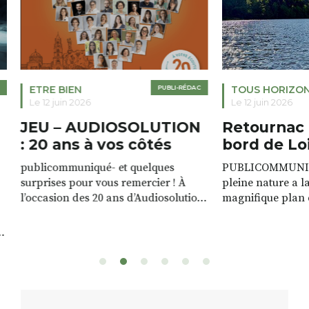
ETRE BIEN
PUBLI-RÉDAC
TOUS HORIZO
Le 12 juin 2026
Le 12 juin 2026
JEU – AUDIOSOLUTION
Retournac 
: 20 ans à vos côtés
bord de Lo
publicommuniqué- et quelques
PUBLICOMMUNIQU
surprises pour vous remercier ! À
pleine nature a l
l’occasion des 20 ans d’Audiosolution,
magnifique plan d
nous avons le plaisir d’organiser un
de rivière qui s’é
grand tirage au sort réservé à nos
plus d’un kilomètr
patients. De nombreux lots locaux
Le plan d’eau est 
sont à gagner, sélectionnés auprès
canoé / kayak 1 à
de commerçants, artisans et
solo, duo ou géan
partenaires de notre territoire : tirage
personnes. […]
public Samedi 26 septembre 2026 à
ue