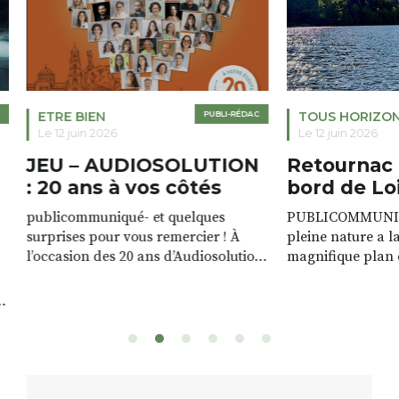
ETRE BIEN
PUBLI-RÉDAC
TOUS HORIZO
Le 12 juin 2026
Le 12 juin 2026
JEU – AUDIOSOLUTION
Retournac 
: 20 ans à vos côtés
bord de Lo
publicommuniqué- et quelques
PUBLICOMMUNIQU
surprises pour vous remercier ! À
pleine nature a l
l’occasion des 20 ans d’Audiosolution,
magnifique plan d
nous avons le plaisir d’organiser un
de rivière qui s’é
grand tirage au sort réservé à nos
plus d’un kilomètr
patients. De nombreux lots locaux
Le plan d’eau est 
sont à gagner, sélectionnés auprès
canoé / kayak 1 à
de commerçants, artisans et
solo, duo ou géan
partenaires de notre territoire : tirage
personnes. […]
public Samedi 26 septembre 2026 à
ue