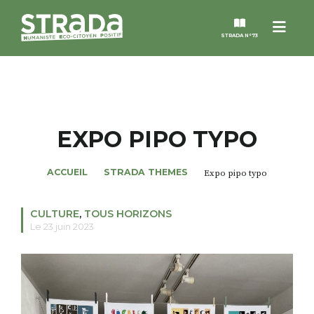
Menu
STRADA N°73
STRADA
MAGAZINES
EXPO PIPO TYPO
NOS THÈMES
ACCUEIL
STRADA THEMES
Expo pipo typo
STRADA’DATES
CULTURE
,
TOUS HORIZONS
Le 23 juin 2023
ALTER STRADA
ROSÉE DE MAI