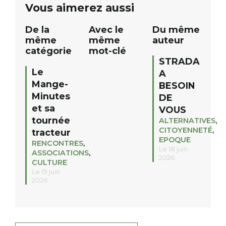
Vous aimerez aussi
12h à […]
De la
Avec le
Du même
même
même
auteur
catégorie
mot-clé
STRADA
Le
A
Mange-
BESOIN
Minutes
DE
et sa
VOUS
tournée
ALTERNATIVES
,
CITOYENNETÉ
,
tracteur
EPOQUE
RENCONTRES
,
Le 18 juin
ASSOCIATIONS
,
2026
CULTURE
Le 19 juin
2026