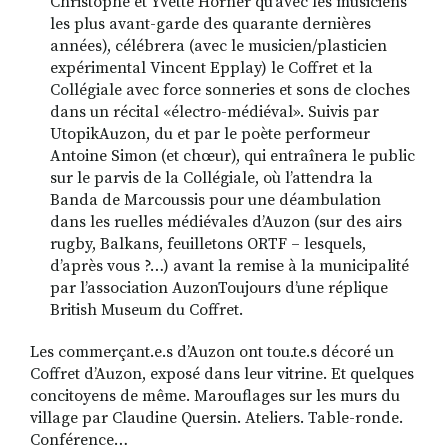
Christophe et Yvette Horner quʼavec les musiciens
les plus avant-garde des quarante dernières
années), célébrera (avec le musicien/plasticien
expérimental Vincent Epplay) le Coffret et la
Collégiale avec force sonneries et sons de cloches
dans un récital «électro-médiéval». Suivis par
UtopikAuzon, du et par le poète performeur
Antoine Simon (et chœur), qui entraînera le public
sur le parvis de la Collégiale, où lʼattendra la
Banda de Marcoussis pour une déambulation
dans les ruelles médiévales dʼAuzon (sur des airs
rugby, Balkans, feuilletons ORTF – lesquels,
dʼaprès vous ?…) avant la remise à la municipalité
par lʼassociation AuzonToujours dʼune réplique
British Museum du Coffret.
Les commerçant.e.s d’Auzon ont tou.te.s décoré un
Coffret d’Auzon, exposé dans leur vitrine. Et quelques
concitoyens de même. Marouflages sur les murs du
village par Claudine Quersin. Ateliers. Table-ronde.
Conférence…