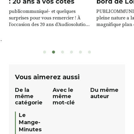
: 20 ans à vos côtés
bord de Lo
publicommuniqué- et quelques
PUBLICOMMUNIQU
surprises pour vous remercier ! À
pleine nature a l
l’occasion des 20 ans d’Audiosolution,
magnifique plan d
nous avons le plaisir d’organiser un
de rivière qui s’é
grand tirage au sort réservé à nos
plus d’un kilomètr
patients. De nombreux lots locaux
Le plan d’eau est 
sont à gagner, sélectionnés auprès
canoé / kayak 1 à
de commerçants, artisans et
solo, duo ou géan
partenaires de notre territoire : tirage
personnes. […]
public Samedi 26 septembre 2026 à
ue
Vous aimerez aussi
12h à […]
De la
Avec le
Du même
même
même
auteur
catégorie
mot-clé
Le
Mange-
Minutes