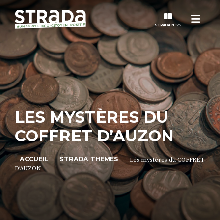
Menu
STRADA N°73
STRADA
MAGAZINES
LES MYSTÈRES DU
NOS THÈMES
COFFRET D’AUZON
STRADA’DATES
ACCUEIL
STRADA THEMES
Les mystères du COFFRET
D’AUZON
ALTER STRADA
ROSÉE DE MAI