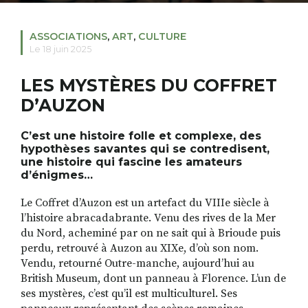
ASSOCIATIONS
,
ART
,
CULTURE
Le 18 juin 2025
RECHERCHER
S'ABONNER
S'INSCRIRE À LA NEWSLETTER
LES MYSTÈRES DU COFFRET
FACEBOOK
INSTAGRAM
LINKEDIN
YOUTUBE
D’AUZON
Cʼest une histoire folle et complexe, des
hypothèses savantes qui se contredisent,
une histoire qui fascine les amateurs
dʼénigmes…
Le Coffret dʼAuzon est un artefact du VIIIe siècle à
lʼhistoire abracadabrante. Venu des rives de la Mer
du Nord, acheminé par on ne sait qui à Brioude puis
perdu, retrouvé à Auzon au XIXe, dʼoù son nom.
Vendu, retourné Outre-manche, aujourdʼhui au
British Museum, dont un panneau à Florence. Lʼun de
ses mystères, cʼest quʼil est multiculturel. Ses