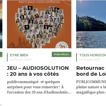
ETRE BIEN
PUBLI-RÉDAC
TOUS HORIZO
Le 12 juin 2026
Le 12 juin 2026
JEU – AUDIOSOLUTION
Retournac 
: 20 ans à vos côtés
bord de Lo
publicommuniqué- et quelques
PUBLICOMMUNIQU
surprises pour vous remercier ! À
pleine nature a l
l’occasion des 20 ans d’Audiosolution,
magnifique plan d
nous avons le plaisir d’organiser un
de rivière qui s’é
grand tirage au sort réservé à nos
plus d’un kilomètr