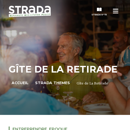
Menu
STRADA N°73
STRADA
MAGAZINES
GÎTE DE LA RETIRADE
NOS THÈMES
ACCUEIL
STRADA THEMES
Gîte de La Retirade
STRADA’DATES
ALTER STRADA
ROSÉE DE MAI
ENTREPRENDRE
,
EPOQUE