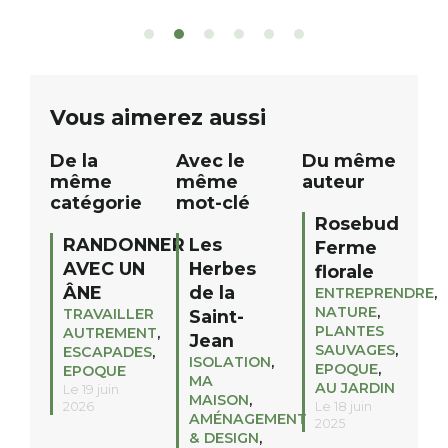
patients. De nombreux lots locaux
Le plan d’eau est 
sont à gagner, sélectionnés auprès
canoé / kayak 1 à
de commerçants, artisans et
solo, duo ou géan
partenaires de notre territoire : tirage
personnes. […]
public Samedi 26 septembre 2026 à
ue
Vous aimerez aussi
12h à […]
De la
Avec le
Du même
même
même
auteur
catégorie
mot-clé
Rosebud
RANDONNER
Les
Ferme
AVEC UN
Herbes
florale
ÂNE
de la
ENTREPRENDRE
,
NATURE
,
TRAVAILLER
Saint-
PLANTES
AUTREMENT
,
Jean
SAUVAGES
,
ESCAPADES
,
ISOLATION
,
EPOQUE
,
EPOQUE
MA
AU JARDIN
Le 19 juin
MAISON
,
2026
Le 18 juin
AMÉNAGEMENT
2025
& DESIGN
,