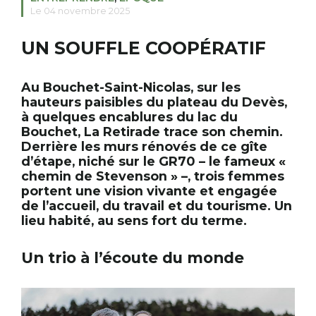
Le 04 novembre 2025
UN SOUFFLE COOPÉRATIF
RECHERCHER
S'ABONNER
S'INSCRIRE À LA NEWSLETTER
Au Bouchet-Saint-Nicolas, sur les
FACEBOOK
INSTAGRAM
LINKEDIN
YOUTUBE
hauteurs paisibles du plateau du Devès,
à quelques encablures du lac du
Bouchet, La Retirade trace son chemin.
Derrière les murs rénovés de ce gîte
d’étape, niché sur le GR70 – le fameux «
chemin de Stevenson » –, trois femmes
portent une vision vivante et engagée
de l’accueil, du travail et du tourisme. Un
lieu habité, au sens fort du terme.
Un trio à l’écoute du monde