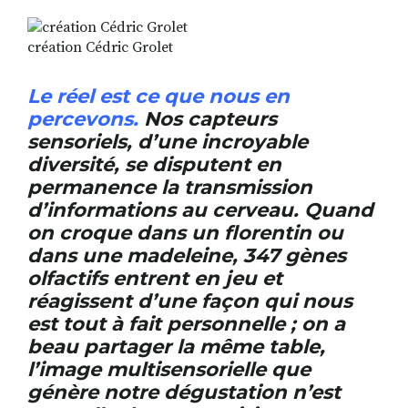
création Cédric Grolet
RECHERCHER
S'ABONNER
S'IN
Le réel est ce que nous en
FACEBOOK
INSTAGRAM
LINKED
percevons.
Nos capteurs
sensoriels, d’une incroyable
diversité, se disputent en
permanence la transmission
d’informations au cerveau. Quand
on croque dans un florentin ou
dans une madeleine, 347 gènes
olfactifs entrent en jeu et
réagissent d’une façon qui nous
est tout à fait personnelle ; on a
beau partager la même table,
l’image multisensorielle que
génère notre dégustation n’est