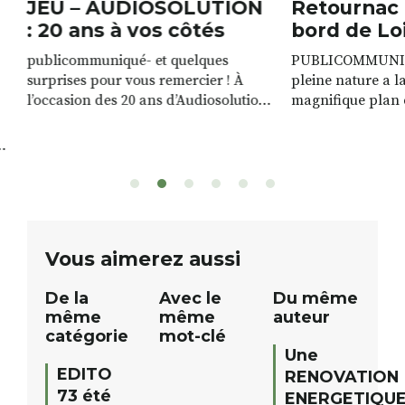
JEU – AUDIOSOLUTION
Retournac 
: 20 ans à vos côtés
bord de Lo
publicommuniqué- et quelques
PUBLICOMMUNIQU
surprises pour vous remercier ! À
pleine nature a l
l’occasion des 20 ans d’Audiosolution,
magnifique plan d
nous avons le plaisir d’organiser un
de rivière qui s’é
grand tirage au sort réservé à nos
plus d’un kilomètr
patients. De nombreux lots locaux
Le plan d’eau est 
sont à gagner, sélectionnés auprès
canoé / kayak 1 à
de commerçants, artisans et
solo, duo ou géan
partenaires de notre territoire : tirage
personnes. […]
public Samedi 26 septembre 2026 à
ue
Vous aimerez aussi
12h à […]
De la
Avec le
Du même
même
même
auteur
catégorie
mot-clé
Une
EDITO
RENOVATION
73 été
ENERGETIQU