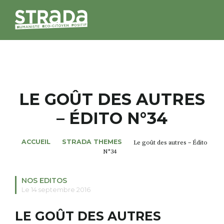
STRADA
MAGAZINES
LE GOÛT DES AUTRES
– ÉDITO N°34
NOS THÈMES
ACCUEIL
STRADA THEMES
Le goût des autres – Édito
STRADA’DATES
N°34
ALTER STRADA
NOS EDITOS
Le 14 septembre 2016
ROSÉE DE MAI
LE GOÛT DES AUTRES