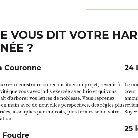
E VOUS DIT VOTRE HA
NÉE ?
a Couronne
24 
urrez reconstruire ou reconstituer un projet, revenir à
Le nom
vité que vous avez jadis exercée avec brio et qui vous
cœur 
ait d’arborer vos lettres de noblesse. Vous reprenez
amour 
re en main avec de nouvelles perspectives, des règles plus
revien
iées, assouplies par endroits, plus fermes selon votre
Soyez 
ation.
25 
a Foudre