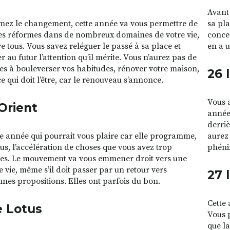
Avant 
mez le changement, cette année va vous permettre de
sa pla
es réformes dans de nombreux domaines de votre vie,
concen
re tous. Vous savez reléguer le passé à sa place et
en a u
 au futur l’attention qu’il mérite. Vous n’aurez pas de
es à bouleverser vos habitudes, rénover votre maison,
26 
e qui doit l’être, car le renouveau s’annonce.
Vous a
’Orient
année
derri
ne année qui pourrait vous plaire car elle programme,
aurez 
us, l’accélération de choses que vous avez trop
phéni
es. Le mouvement va vous emmener droit vers une
e vie, même s’il doit passer par un retour vers
27 
nnes propositions. Elles ont parfois du bon.
Cette 
e Lotus
Vous p
que la