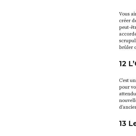
Vous ai
créer d
peut-êt
accorder
scrupul
brûler c
12 L
C’est u
pour vo
attendu
nouvell
d’ancie
13 L