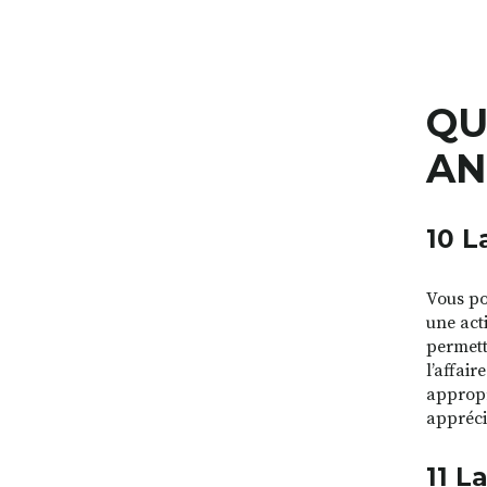
QU
AN
10 L
Vous po
une acti
permett
l’affai
appropr
appréci
11 L