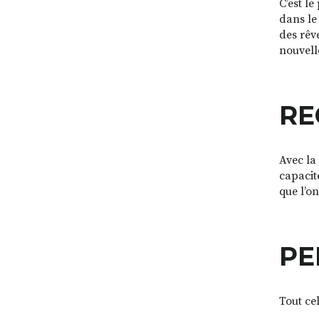
C’est le
dans le 
des rêv
nouvell
RE
Avec la
capacité
que l’o
PE
Tout ce