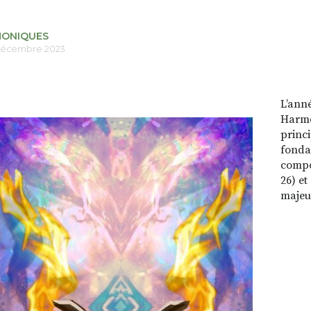
ONIQUES
 décembre 2023
L’anné
Harmo
princ
fondam
compo
26) e
majeu