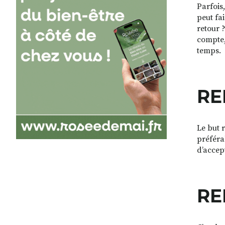
Parfois
peut fa
retour 
compte, 
temps.
RE
Le but 
préféra
d’accept
RE