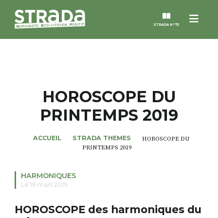
Menu
STRADA N°73
STRADA
MAGAZINES
HOROSCOPE DU
PRINTEMPS 2019
NOS THÈMES
ACCUEIL
STRADA THEMES
HOROSCOPE DU
STRADA’DATES
PRINTEMPS 2019
ALTER STRADA
HARMONIQUES
Le 19 mars 2019
ROSÉE DE MAI
HOROSCOPE des harmoniques du