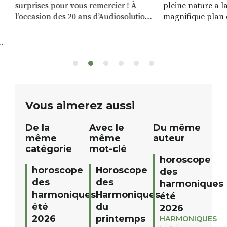
surprises pour vous remercier ! À
pleine nature a l
l’occasion des 20 ans d’Audiosolution,
magnifique plan d
nous avons le plaisir d’organiser un
de rivière qui s’é
grand tirage au sort réservé à nos
plus d’un kilomètr
patients. De nombreux lots locaux
Le plan d’eau est 
sont à gagner, sélectionnés auprès
canoé / kayak 1 à
de commerçants, artisans et
solo, duo ou géan
partenaires de notre territoire : tirage
personnes. […]
public Samedi 26 septembre 2026 à
ue
Vous aimerez aussi
12h à […]
De la
Avec le
Du même
même
même
auteur
catégorie
mot-clé
horoscope
horoscope
Horoscope
des
des
des
harmoniques
harmoniques
Harmoniques
été
été
du
2026
2026
printemps
HARMONIQUES