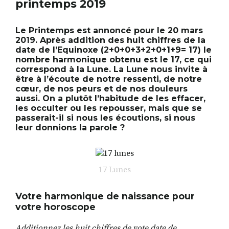
printemps 2019
Le Printemps est annoncé pour le 20 mars
RECHERCHER
S'ABONNER
2019. Après addition des huit chiffres de la
date de l’Equinoxe (2+0+0+3+2+0+1+9= 17) le
S'INSCRIRE À LA NEWSLETTER
nombre harmonique obtenu est le 17, ce qui
correspond à la Lune. La Lune nous invite à
FACEBOOK
INSTAGRAM
LINKEDIN
YOUTUBE
être à l’écoute de notre ressenti, de notre
cœur, de nos peurs et de nos douleurs
aussi. On a plutôt l’habitude de les effacer,
les occulter ou les repousser, mais que se
passerait-il si nous les écoutions, si nous
leur donnions la parole ?
17 Lunes
Votre harmonique de naissance pour
votre horoscope
Additionnez les huit chiffres de vote date de