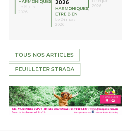
Le 19 juin
HARMONIQUES
2026
2026
Le 19 juin
HARMONIQUES
,
2026
ETRE BIEN
Le 24 mars
2026
TOUS NOS ARTICLES
FEUILLETER STRADA