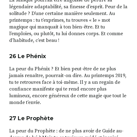
La Masque pourrait être angoissé de perdre sa
légendaire adaptabilité, sa finesse d’esprit. Peur de la
solitude ? D’une certaine manière seulement. Au
printemps : tu t’exprimes, tu trouves « le » mot
magique qui manquait à ton bien-être. Et tu
l’emploies, ou plutôt, tu lui donnes corps. Et comme
d’habitude, c’est beau !
26 Le Ph
é
nix
La peur du Phénix ? Et bien peut-être de ne plus
jamais renaître, pourrait-on dire. Au printemps 2019,
tu te retrouves face à toi-même. Il y a un regain de
confiance manifeste qui te rend encore plus
lumineux, encore généreux de cette magie que tout le
monde t’envie.
27 Le Proph
è
te
La peur du Prophète : de ne plus avoir de Guide au-