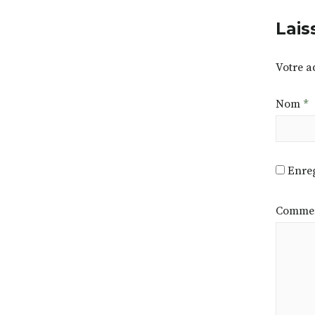
Lais
Votre a
Nom
*
Enreg
Commen