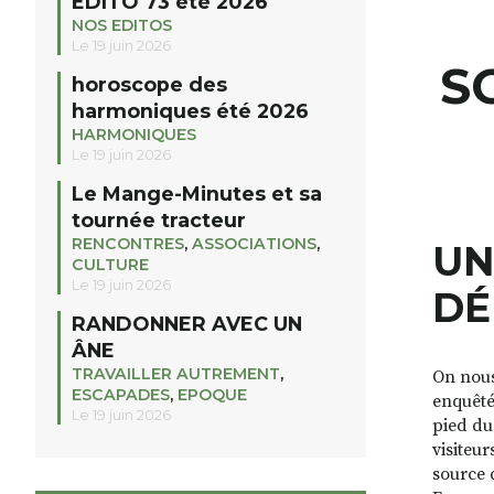
EDITO 73 été 2026
NOS EDITOS
Le 19 juin 2026
S
horoscope des
harmoniques été 2026
HARMONIQUES
Le 19 juin 2026
Le Mange-Minutes et sa
tournée tracteur
RENCONTRES
,
ASSOCIATIONS
,
UN
CULTURE
Le 19 juin 2026
DÉ
RANDONNER AVEC UN
ÂNE
TRAVAILLER AUTREMENT
,
On nous
ESCAPADES
,
EPOQUE
enquêté
Le 19 juin 2026
pied d
visiteu
source 