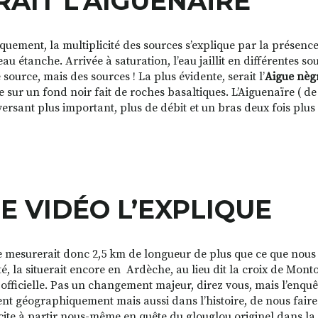
RAIT L’AIGUENAÏRE
quement, la multiplicité des sources s’explique par la présence
au étanche. Arrivée à saturation, l’eau jaillit en différentes so
source, mais des sources ! La plus évidente, serait l’
Aigue nèg
ue sur un fond noir fait de roches basaltiques. L’Aiguenaïre ( d
ersant plus important, plus de débit et un bras deux fois plus l
E VIDÉO L’EXPLIQUE
e mesurerait donc 2,5 km de longueur de plus que ce que nous
té, la situerait encore en
Ardèche,
au lieu dit la croix de Mon
 officielle. Pas un changement majeur, direz vous, mais l’enq
nt géographiquement mais aussi dans l’histoire, de nous faire b
cite à partir nous-même en quête du glouglou originel dans
la