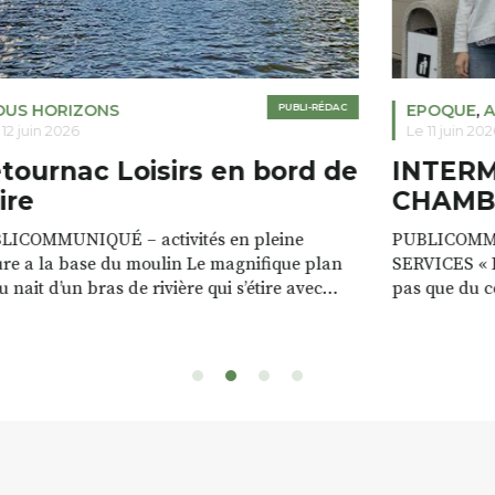
OUS HORIZONS
PUBLI-RÉDAC
EPOQUE
,
A
 12 juin 2026
Le 11 juin 202
tournac Loisirs en bord de
INTER
ire
CHAMB
LICOMMUNIQUÉ – activités en pleine
PUBLICOMM
re a la base du moulin Le magnifique plan
SERVICES « D
u nait d’un bras de rivière qui s’étire avec
pas que du 
e sur plus d’un kilomètre. Plaisirs de l’eau Le
clients. Notr
 d’eau est à explorer : en canoé / kayak 1 à 3
de rencontres
es, en paddle solo, duo ou géant jusqu’à 8
Rémy et Patr
sonnes. […]
batteries no
téléphone p