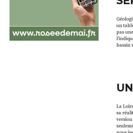
SE
Géologi
un table
pas une 
l’indiq
bassin v
UN
La Loir
sa réali
version
seuleme
nous in