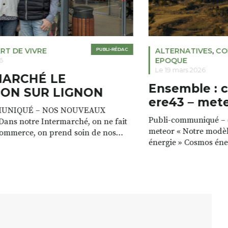
RT DE VIVRE
PUBLI-RÉDAC
ALTERNATIVES
,
CO
EPOQUE
6
Le 19 mars 2026
MARCHÉ LE
Ensemble : 
ON SUR LIGNON
ere43 – met
UNIQUÉ – NOS NOUVEAUX
Publi-communiqué – c
ans notre Intermarché, on ne fait
meteor « Notre modèl
commerce, on prend soin de nos
énergie » Cosmos éne
e magasin est à la fois un lieu de vie,
valorisons les ressour
, avec toujours plus de services. »
a les ressources pour
icia VALETTE Prêt gratuit de
énergie : le bois des fo
mades pour recharger votre
cours d’eau, le vent. 
endant que […]
ressources, c’est max