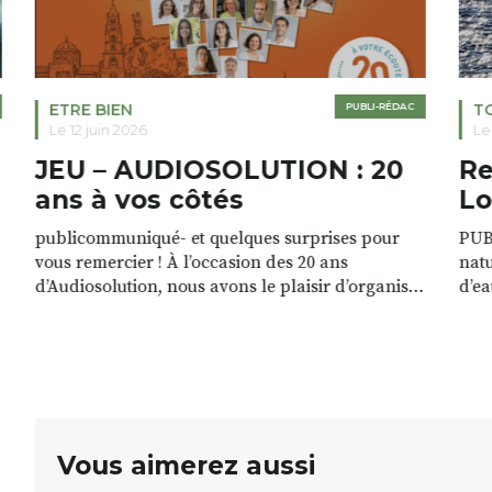
ETRE BIEN
PUBLI-RÉDAC
T
Le 12 juin 2026
Le
JEU – AUDIOSOLUTION : 20
Re
ans à vos côtés
Lo
publicommuniqué- et quelques surprises pour
PUB
vous remercier ! À l’occasion des 20 ans
natu
d’Audiosolution, nous avons le plaisir d’organiser
d’ea
un grand tirage au sort réservé à nos patients.
grâc
De nombreux lots locaux sont à gagner,
plan
sélectionnés auprès de commerçants, artisans et
plac
partenaires de notre territoire : tirage public
per
Samedi 26 septembre 2026 à 12h à […]
Vous aimerez aussi