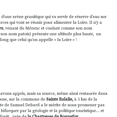
 d’une arène granitique qui va servir de réserve d’eau sur
urces qui vont se réunir pour alimenter la Loire. Il n’y a
re
, venant du Mézenc et coulant comme son nom
e son nom patois) présente une altitude plus haute,
un
ong que celui qu’on appelle « la Loire » !
 avons appris, mais sa source, même ainsi restaurée dans
touse, sur la commune de
Sainte Eulalie,
à 5 km de la
uête de Samuel Debard a le mérite de nous promener pas
ifurquer par la géologie et la politique touristique… et
 forêt,
près de
la Chartreuse de Bonnefoy
.