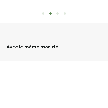
 d’eau est à explorer : en canoé / kayak 1 à 3
de rencontres
es, en paddle solo, duo ou géant jusqu’à 8
Rémy et Patr
sonnes. […]
batteries no
téléphone p
Avec le même mot-clé