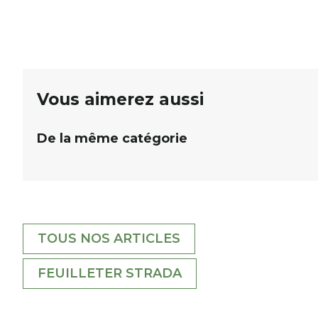
De nombreux lots locaux sont à gagner,
plan
sélectionnés auprès de commerçants, artisans et
plac
partenaires de notre territoire : tirage public
per
Samedi 26 septembre 2026 à 12h à […]
Vous aimerez aussi
De la même catégorie
TOUS NOS ARTICLES
FEUILLETER STRADA