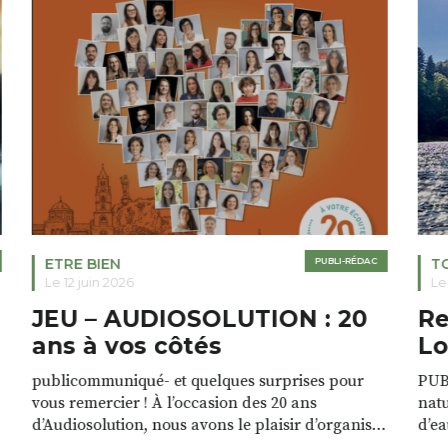
ETRE BIEN
PUBLI-RÉDAC
T
Le 12 juin 2026
Le
JEU – AUDIOSOLUTION : 20
Re
ans à vos côtés
Lo
publicommuniqué- et quelques surprises pour
PUB
vous remercier ! À l’occasion des 20 ans
natu
d’Audiosolution, nous avons le plaisir d’organiser
d’ea
un grand tirage au sort réservé à nos patients.
grâc