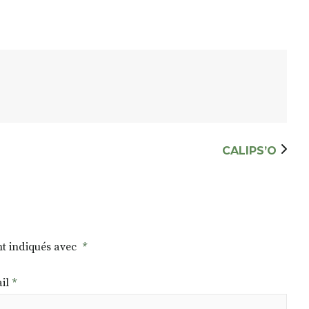
CALIPS’O
nt indiqués avec
*
il
*