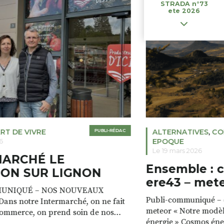
STRADA n°73
ete 2026
RT DE VIVRE
PUBLI-RÉDAC
ALTERNATIVES
,
CO
EPOQUE
6
Le 19 mars 2026
MARCHÉ LE
Ensemble : 
ON SUR LIGNON
ere43 – met
UNIQUÉ – NOS NOUVEAUX
Publi-communiqué – c
ans notre Intermarché, on ne fait
meteor « Notre modèl
commerce, on prend soin de nos
énergie » Cosmos éne
e magasin est à la fois un lieu de vie,