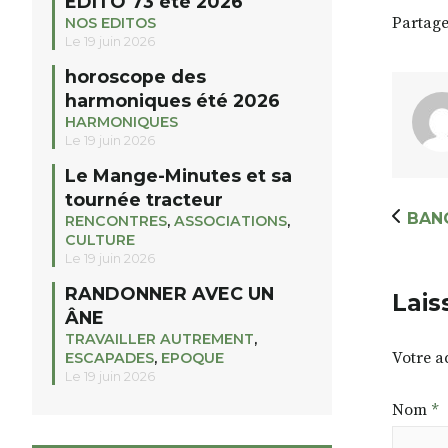
EDITO 73 été 2026
Partage
NOS EDITOS
Le 19 juin 2026
horoscope des
harmoniques été 2026
HARMONIQUES
Le 19 juin 2026
Le Mange-Minutes et sa
tournée tracteur
BAN
RENCONTRES
,
ASSOCIATIONS
,
CULTURE
Le 19 juin 2026
RANDONNER AVEC UN
Lais
ÂNE
TRAVAILLER AUTREMENT
,
Votre a
ESCAPADES
,
EPOQUE
Le 19 juin 2026
Nom
*