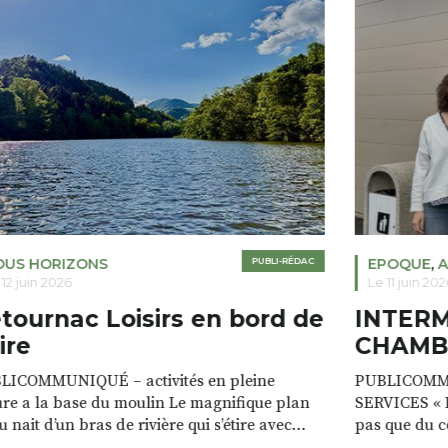
OUS HORIZONS
PUBLI-RÉDAC
EPOQUE
,
A
 12 juin 2026
Le 11 juin 202
tournac Loisirs en bord de
INTER
ire
CHAMB
LICOMMUNIQUÉ – activités en pleine
PUBLICOMM
re a la base du moulin Le magnifique plan
SERVICES « D
u nait d’un bras de rivière qui s’étire avec
pas que du 
e sur plus d’un kilomètre. Plaisirs de l’eau Le
clients. Notr