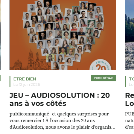
ETRE BIEN
PUBLI-RÉDAC
T
Le 12 juin 2026
Le
JEU – AUDIOSOLUTION : 20
Re
ans à vos côtés
Lo
publicommuniqué- et quelques surprises pour
PUB
vous remercier ! À l’occasion des 20 ans
natu
d’Audiosolution, nous avons le plaisir d’organiser
d’ea
un grand tirage au sort réservé à nos patients.
grâc