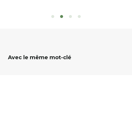
 d’eau est à explorer : en canoé / kayak 1 à 3
de rencontres
es, en paddle solo, duo ou géant jusqu’à 8
Rémy et Patr
sonnes. […]
batteries no
téléphone p
Avec le même mot-clé