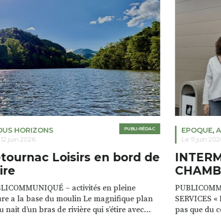
OUS HORIZONS
PUBLI-RÉDAC
EPOQUE
,
A
 12 juin 2026
Le 11 juin 202
tournac Loisirs en bord de
INTER
ire
CHAMB
LICOMMUNIQUÉ – activités en pleine
PUBLICOMM
re a la base du moulin Le magnifique plan
SERVICES « D
u nait d’un bras de rivière qui s’étire avec
pas que du 
e sur plus d’un kilomètre. Plaisirs de l’eau Le
clients. Notr