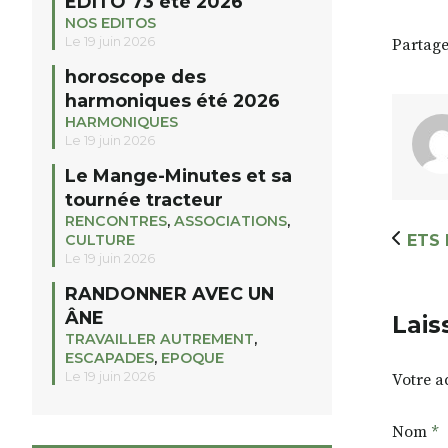
EDITO 73 été 2026
NOS EDITOS
Le 19 juin 2026
Partage
horoscope des
harmoniques été 2026
HARMONIQUES
Le 19 juin 2026
Le Mange-Minutes et sa
tournée tracteur
RENCONTRES
,
ASSOCIATIONS
,
CULTURE
ETS 
Le 19 juin 2026
RANDONNER AVEC UN
ÂNE
Lais
TRAVAILLER AUTREMENT
,
ESCAPADES
,
EPOQUE
Le 19 juin 2026
Votre a
Nom
*