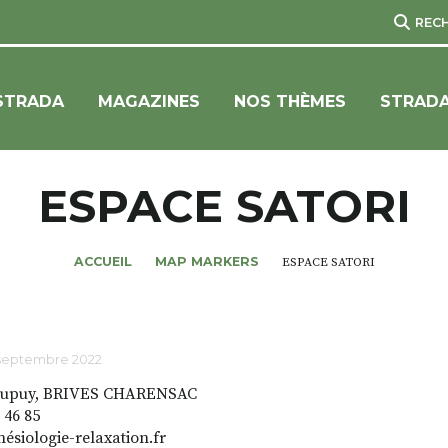
REC
STRADA
MAGAZINES
NOS THÈMES
STRADA
ESPACE SATORI
ACCUEIL
MAP MARKERS
ESPACE SATORI
 septembre 2022
 Dupuy, BRIVES CHARENSAC
 46 85
ésiologie-relaxation.fr