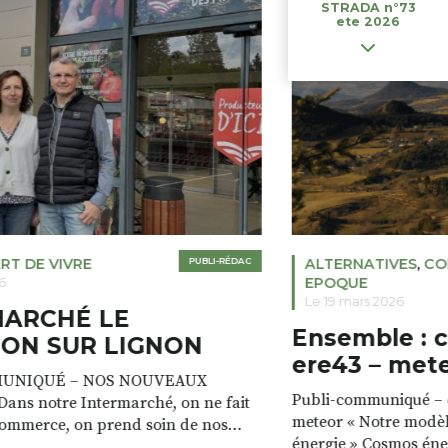
STRADA n°73
ete 2026
RT DE VIVRE
PUBLI-RÉDAC
ALTERNATIVES
,
CO
EPOQUE
6
Le 19 mars 2026
MARCHÉ LE
Ensemble : 
ON SUR LIGNON
ere43 – met
UNIQUÉ – NOS NOUVEAUX
Publi-communiqué – c
ans notre Intermarché, on ne fait
meteor « Notre modèl
commerce, on prend soin de nos
énergie » Cosmos éne
e magasin est à la fois un lieu de vie,