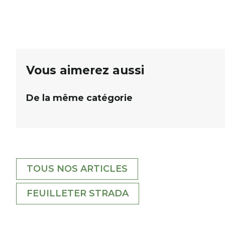
De nombreux lots locaux sont à gagner,
plan
sélectionnés auprès de commerçants, artisans et
plac
partenaires de notre territoire : tirage public
per
Samedi 26 septembre 2026 à 12h à […]
Vous aimerez aussi
De la même catégorie
TOUS NOS ARTICLES
FEUILLETER STRADA