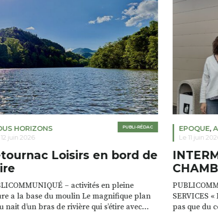
OUS HORIZONS
PUBLI-RÉDAC
EPOQUE
,
A
 12 juin 2026
Le 11 juin 202
tournac Loisirs en bord de
INTER
ire
CHAMB
LICOMMUNIQUÉ – activités en pleine
PUBLICOMM
re a la base du moulin Le magnifique plan
SERVICES « D
u nait d’un bras de rivière qui s’étire avec
pas que du 
e sur plus d’un kilomètre. Plaisirs de l’eau Le
clients. Notr