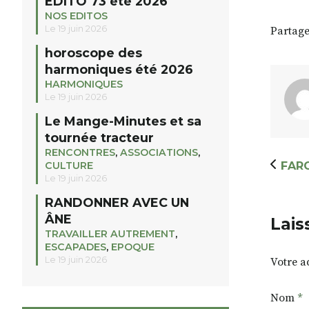
EDITO 73 été 2026
NOS EDITOS
Le 19 juin 2026
Partage
horoscope des
harmoniques été 2026
HARMONIQUES
Le 19 juin 2026
Le Mange-Minutes et sa
tournée tracteur
RENCONTRES
,
ASSOCIATIONS
,
CULTURE
FAR
Le 19 juin 2026
RANDONNER AVEC UN
ÂNE
Lais
TRAVAILLER AUTREMENT
,
ESCAPADES
,
EPOQUE
Le 19 juin 2026
Votre a
Nom
*