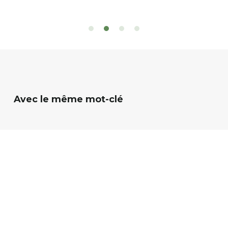
 d’eau est à explorer : en canoé / kayak 1 à 3
de rencontres
es, en paddle solo, duo ou géant jusqu’à 8
Rémy et Patr
sonnes. […]
batteries no
téléphone p
Avec le même mot-clé