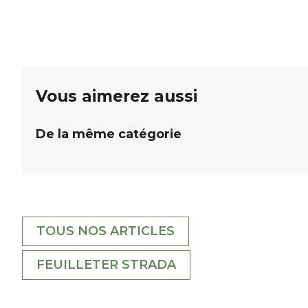
De nombreux lots locaux sont à gagner,
plan
sélectionnés auprès de commerçants, artisans et
plac
partenaires de notre territoire : tirage public
per
Samedi 26 septembre 2026 à 12h à […]
Vous aimerez aussi
De la même catégorie
TOUS NOS ARTICLES
FEUILLETER STRADA