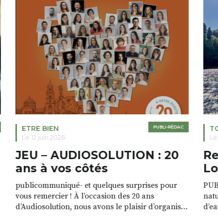
ETRE BIEN
PUBLI-RÉDAC
T
Le 12 juin 2026
Le
JEU – AUDIOSOLUTION : 20
Re
ans à vos côtés
Lo
publicommuniqué- et quelques surprises pour
PUB
vous remercier ! À l’occasion des 20 ans
natu
d’Audiosolution, nous avons le plaisir d’organiser
d’ea
un grand tirage au sort réservé à nos patients.
grâc