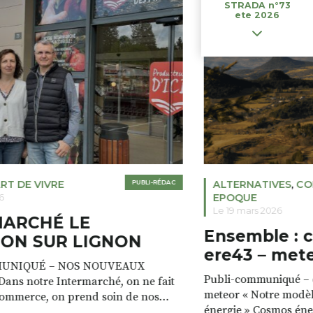
STRADA n°73
ete 2026
RT DE VIVRE
PUBLI-RÉDAC
ALTERNATIVES
,
CO
EPOQUE
6
Le 19 mars 2026
MARCHÉ LE
Ensemble : 
ON SUR LIGNON
ere43 – met
UNIQUÉ – NOS NOUVEAUX
Publi-communiqué – c
ans notre Intermarché, on ne fait
meteor « Notre modèl
commerce, on prend soin de nos
énergie » Cosmos éne
e magasin est à la fois un lieu de vie,