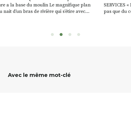
re a la base du moulin Le magnifique plan
SERVICES « D
u nait d’un bras de rivière qui s’étire avec
pas que du 
e sur plus d’un kilomètre. Plaisirs de l’eau Le
clients. Notr
 d’eau est à explorer : en canoé / kayak 1 à 3
de rencontres
es, en paddle solo, duo ou géant jusqu’à 8
Rémy et Patr
sonnes. […]
batteries no
téléphone p
Avec le même mot-clé