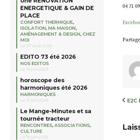
Une RENOVATION
04 71 09
ENERGETIQUE & GAIN DE
PLACE
CONFORT THERMIQUE
,
Faceboo
ISOLATION
,
MA MAISON
,
AMÉNAGEMENT & DESIGN
,
CHEZ
Partage
MOI
Le 07 août 2026
EDITO 73 été 2026
NOS EDITOS
Le 19 juin 2026
horoscope des
harmoniques été 2026
HARMONIQUES
Le 19 juin 2026
E2C 
Le Mange-Minutes et sa
tournée tracteur
RENCONTRES
,
ASSOCIATIONS
,
Lais
CULTURE
Le 19 juin 2026