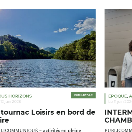
OUS HORIZONS
PUBLI-RÉDAC
EPOQUE
,
A
 12 juin 2026
Le 11 juin 202
tournac Loisirs en bord de
INTER
ire
CHAMB
LICOMMUNIQUÉ – activités en pleine
PUBLICOMM