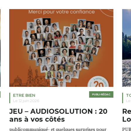
ETRE BIEN
PUBLI-RÉDAC
T
Le 12 juin 2026
Le
JEU – AUDIOSOLUTION : 20
Re
ans à vos côtés
Lo
publicommuniqué- et quelques surprises pour
PUB