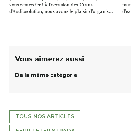
vous remercier ! À l’occasion des 20 ans
natu
d’Audiosolution, nous avons le plaisir d’organiser
d’ea
un grand tirage au sort réservé à nos patients.
grâc
De nombreux lots locaux sont à gagner,
plan
sélectionnés auprès de commerçants, artisans et
plac
partenaires de notre territoire : tirage public
per
Samedi 26 septembre 2026 à 12h à […]
Vous aimerez aussi
De la même catégorie
TOUS NOS ARTICLES
FEUILLETER STRADA