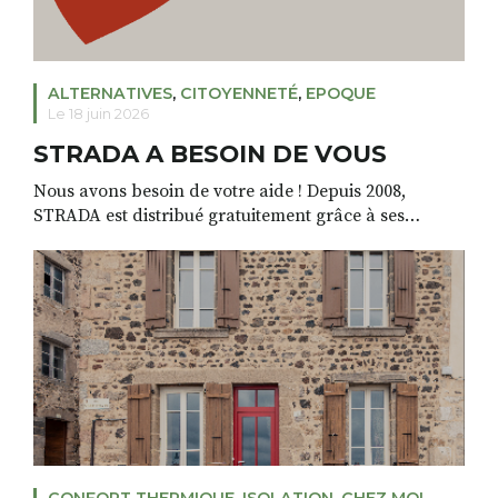
ALTERNATIVES
,
CITOYENNETÉ
,
EPOQUE
Le 18 juin 2026
STRADA A BESOIN DE VOUS
Nous avons besoin de votre aide ! Depuis 2008,
STRADA est distribué gratuitement grâce à ses
annonceurs locaux, ceux qui achètent de la publicité
dans nos pages. Aujourd’hui, certains de nos
partenaires traversent une période économique
difficile et préfèrent annuler ou repousser leur
communication à une période inconnue. Par
conséquence, nous nous retrouvons, nous aussi, […]