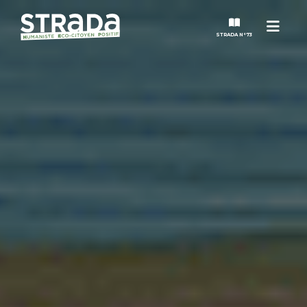
Menu
STRADA N°73
STRADA
MAGAZINES
NOS THÈMES
STRADA’DATES
ALTER STRADA
ROSÉE DE MAI