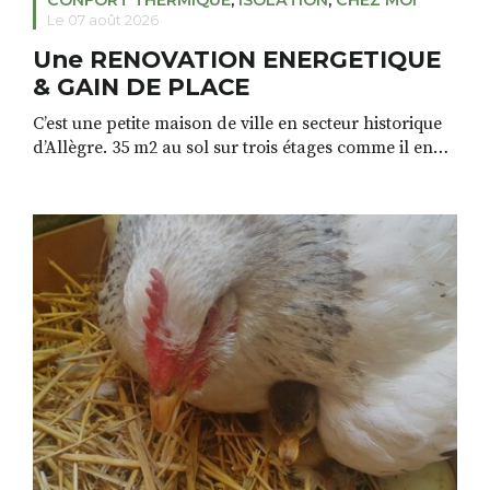
CONFORT THERMIQUE
,
ISOLATION
,
CHEZ MOI
Le 07 août 2026
Une RENOVATION ENERGETIQUE
& GAIN DE PLACE
C’est une petite maison de ville en secteur historique
d’Allègre. 35 m2 au sol sur trois étages comme il en
existe beaucoup dans nos vieilles villes. Le projet de
rénovation de Swann inspirera aussi ceux qui
habitent des appartements et souhaitent une
rénovation de qualité, énergétique et gain de place,
sans y mettre trop cher. […]