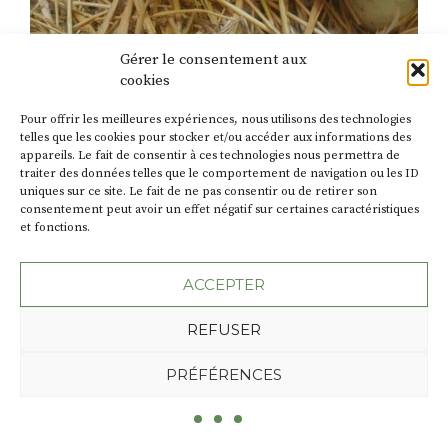
Gérer le consentement aux
NOS EDITOS
cookies
Le 19 juin 2026
EDITO 73 été 2026
Pour offrir les meilleures expériences, nous utilisons des technologies
telles que les cookies pour stocker et/ou accéder aux informations des
Chacun pour tous On nous inculque une vision du
appareils. Le fait de consentir à ces technologies nous permettra de
traiter des données telles que le comportement de navigation ou les ID
monde où la compétition règne. Elle est flagrante
uniques sur ce site. Le fait de ne pas consentir ou de retirer son
dans les sphères de pouvoir, où se faire la guerre
consentement peut avoir un effet négatif sur certaines caractéristiques
pour accaparer des ressources semble devenir une
et fonctions.
norme décomplexée. Je ne vois pourtant pas ce
comportement dans la vie de tous les jours, et bien
ACCEPTER
heureusement. Dans les […]
REFUSER
PRÉFÉRENCES