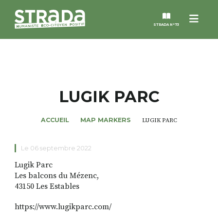
Menu
STRADA N°73
STRADA
MAGAZINES
LUGIK PARC
NOS THÈMES
ACCUEIL
MAP MARKERS
LUGIK PARC
STRADA’DATES
Le 06 septembre 2022
Lugik Parc
ALTER STRADA
Les balcons du Mézenc,
43150 Les Estables
ROSÉE DE MAI
https://www.lugikparc.com/