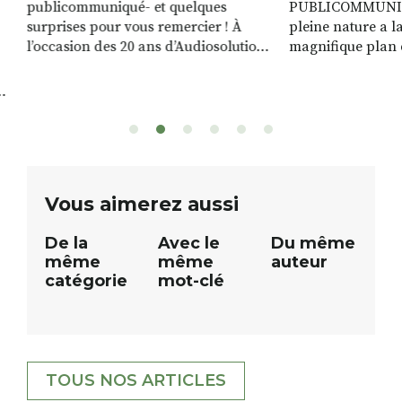
publicommuniqué- et quelques
PUBLICOMMUNIQU
surprises pour vous remercier ! À
pleine nature a l
l’occasion des 20 ans d’Audiosolution,
magnifique plan d
nous avons le plaisir d’organiser un
de rivière qui s’é
grand tirage au sort réservé à nos
plus d’un kilomètr
patients. De nombreux lots locaux
Le plan d’eau est 
sont à gagner, sélectionnés auprès
canoé / kayak 1 à
de commerçants, artisans et
solo, duo ou géan
partenaires de notre territoire : tirage
personnes. […]
public Samedi 26 septembre 2026 à
ue
Vous aimerez aussi
12h à […]
De la
Avec le
Du même
même
même
auteur
catégorie
mot-clé
TOUS NOS ARTICLES