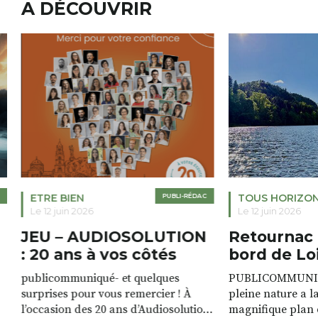
A DÉCOUVRIR
ETRE BIEN
PUBLI-RÉDAC
TOUS HORIZO
Le 12 juin 2026
Le 12 juin 2026
JEU – AUDIOSOLUTION
Retournac 
: 20 ans à vos côtés
bord de Lo
publicommuniqué- et quelques
PUBLICOMMUNIQU
surprises pour vous remercier ! À
pleine nature a l
l’occasion des 20 ans d’Audiosolution,
magnifique plan d