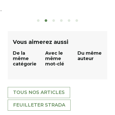
nous avons le plaisir d’organiser un
de rivière qui s’é
grand tirage au sort réservé à nos
plus d’un kilomètr
patients. De nombreux lots locaux
Le plan d’eau est 
sont à gagner, sélectionnés auprès
canoé / kayak 1 à
de commerçants, artisans et
solo, duo ou géan
partenaires de notre territoire : tirage
personnes. […]
public Samedi 26 septembre 2026 à
ue
Vous aimerez aussi
12h à […]
De la
Avec le
Du même
même
même
auteur
catégorie
mot-clé
TOUS NOS ARTICLES
FEUILLETER STRADA