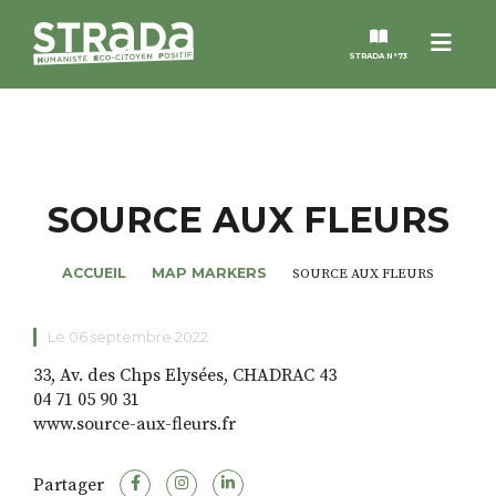
Menu
STRADA N°73
STRADA
MAGAZINES
SOURCE AUX FLEURS
NOS THÈMES
ACCUEIL
MAP MARKERS
SOURCE AUX FLEURS
STRADA’DATES
Le 06 septembre 2022
33, Av. des Chps Elysées, CHADRAC 43
ALTER STRADA
04 71 05 90 31
www.source-aux-fleurs.fr
ROSÉE DE MAI
Partager