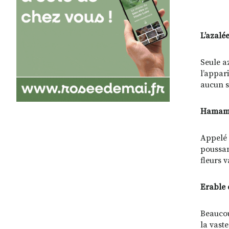
Pla
L’azalée
Seule a
l’appar
aucun s
Hamamel
Appelé a
poussant
fleurs 
Erable 
Beaucou
la vaste