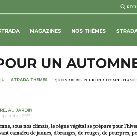
REC
STRADA
MAGAZINES
NOS THÈMES
STRADA
POUR UN AUTOMN
IL
STRADA THEMES
QUELS ARBRES POUR UN AUTOMNE FLAMBO
RE
,
AU JARDIN
septembre 2017
mne, sous nos climats, le règne végétal se prépare pour l’hiver
ant camaïeu de jaunes, d’oranges, de rouges, de pourpres, po