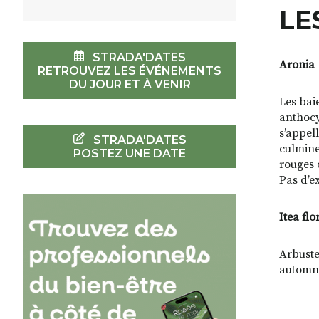
LE
STRADA'DATES
Aronia
RETROUVEZ LES ÉVÉNEMENTS
DU JOUR ET À VENIR
Les bai
anthocy
s’appell
STRADA'DATES
culmine
POSTEZ UNE DATE
rouges o
Pas d’e
Itea flo
Arbuste
automna