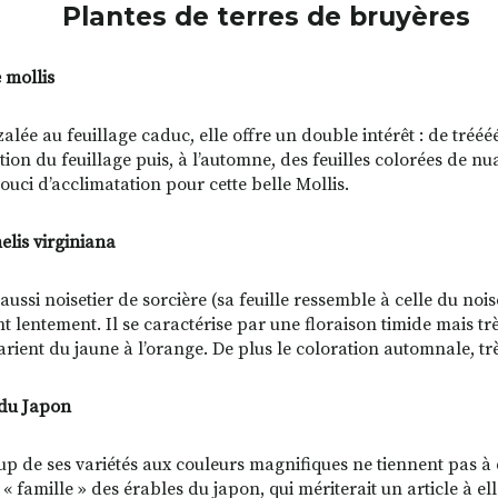
ntes de terres de bruyères
 mollis
zalée au feuillage caduc, elle offre un double intérêt : de tréé
ition du feuillage puis, à l’automne, des feuilles colorées de 
ouci d’acclimatation pour cette belle Mollis.
is virginiana
ussi noisetier de sorcière (sa feuille ressemble à celle du noise
 lentement. Il se caractérise par une floraison timide mais très j
varient du jaune à l’orange. De plus le coloration automnale, tr
du Japon
p de ses variétés aux couleurs magnifiques ne tiennent pas à de
 « famille » des érables du japon, qui mériterait un article à ell