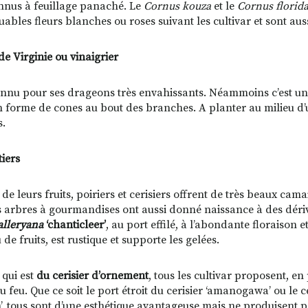
nnus à feuillage panaché. Le
Cornus kouza
et le
Cornus florid
ables fleurs blanches ou roses suivant les cultivar et sont aus
e Virginie ou vinaigrier
connu pour ses drageons très envahissants. Néammoins c’est un a
en forme de cones au bout des branches. A planter au milieu d’
s.
tiers
 de leurs fruits, poiriers et cerisiers offrent de très beaux ca
s arbres à gourmandises ont aussi donné naissance à des dér
alleryana
‘chanticleer’
, au port effilé, à l’abondante floraison e
 de fruits, est rustique et supporte les gelées.
 qui est
du cerisier d’ornement
, tous les cultivar proposent, e
u feu. Que ce soit le port étroit du cerisier ‘amanogawa’ ou le 
’, tous sont d’une esthétique avantageuse mais ne produisent pa