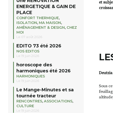
Une RENOVATION
et subj
ENERGETIQUE & GAIN DE
croissa
PLACE
CONFORT THERMIQUE
,
ISOLATION
,
MA MAISON
,
AMÉNAGEMENT & DESIGN
,
CHEZ
MOI
Le 07 août 2026
EDITO 73 été 2026
NOS EDITOS
LE
Le 19 juin 2026
horoscope des
harmoniques été 2026
Deutzia
HARMONIQUES
Le 19 juin 2026
Sous ce
Le Mange-Minutes et sa
feuilla
tournée tracteur
altitude
RENCONTRES
,
ASSOCIATIONS
,
CULTURE
Le 19 juin 2026