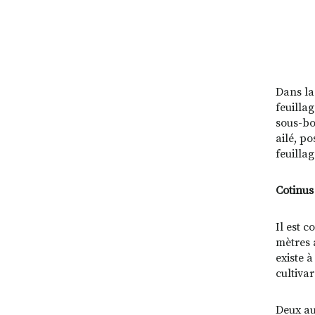
Le
Dans la
feuilla
sous-boi
ailé, p
feuillag
Cotinus
Il est c
mètres 
existe à
cultivar
Deux au