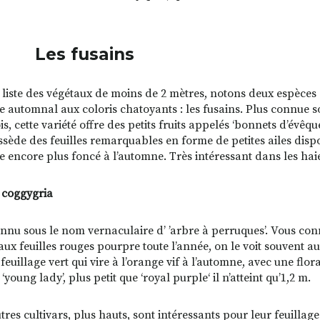
s fusains
 liste des végétaux de moins de 2 mètres, notons deux espèces 
ge automnal aux coloris chatoyants : les fusains. Plus connue 
s, cette variété offre des petits fruits appelés ‘bonnets d’évêq
ossède des feuilles remarquables en forme de petites ailes dis
e encore plus foncé à l’automne. Très intéressant dans les haies
 coggygria
onnu sous le nom vernaculaire d’ ’arbre à perruques’. Vous conna
aux feuilles rouges pourpre toute l’année, on le voit souvent a
 feuillage vert qui vire à l’orange vif à l’automne, avec une flor
 ‘young lady’, plus petit que ‘royal purple‘ il n’atteint qu’1,2 m.
tres cultivars, plus hauts, sont intéressants pour leur feuillag