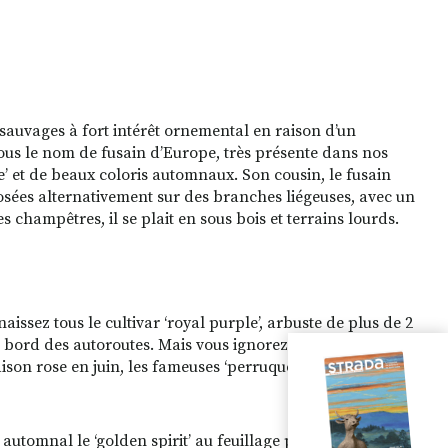
sauvages à fort intérêt ornemental en raison d’un
sous le nom de fusain d’Europe, très présente dans nos
ue’ et de beaux coloris automnaux. Son cousin, le fusain
posées alternativement sur des branches liégeuses, avec un
 champêtres, il se plait en sous bois et terrains lourds.
issez tous le cultivar ‘royal purple’, arbuste de plus de 2
u bord des autoroutes. Mais vous ignorez sûrement qu’il en
aison rose en juin, les fameuses ‘perruques’ : c’est le
e automnal le ‘golden spirit’ au feuillage presque jaune