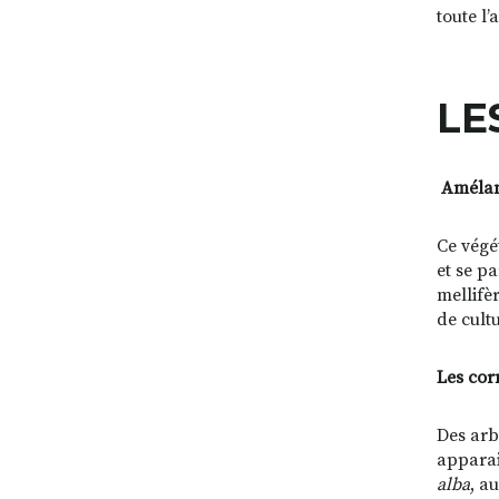
toute l’
LE
Amélan
Ce végét
et se pa
mellifè
de cultu
Les cor
Des arb
apparai
alba
, a