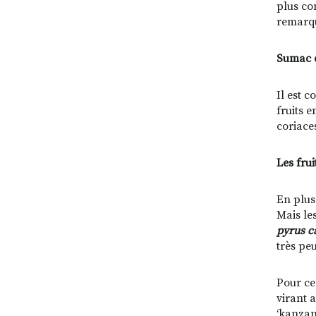
plus co
remarqu
Sumac d
Il est 
fruits 
coriace
Les frui
En plus
Mais le
pyrus c
très peu
Pour ce
virant a
‘kanzan