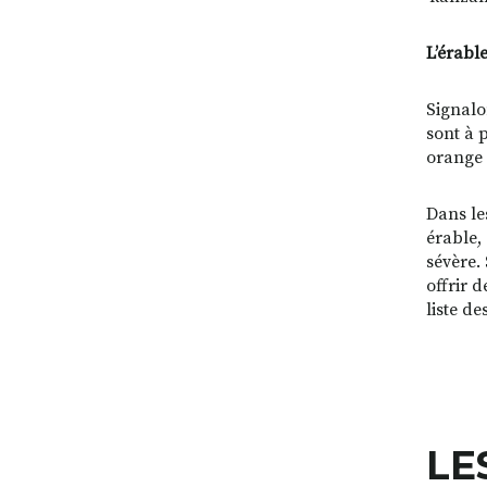
L’érable
Signalo
sont à 
orange 
Dans le
érable,
sévère.
offrir 
liste d
LE