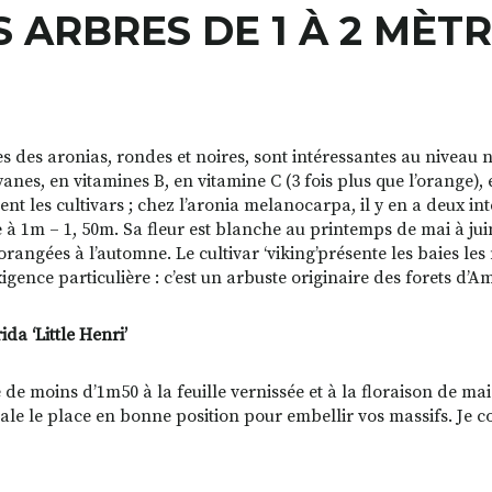
S ARBRES DE 1 À 2 MÈT
es des aronias, rondes et noires, sont intéressantes au niveau 
anes, en vitamines B, en vitamine C (3 fois plus que l’orange),
ent les cultivars ; chez l’aronia melanocarpa, il y en a deux intére
 à 1m – 1, 50m. Sa fleur est blanche au printemps de mai à jui
rangées à l’automne. Le cultivar ‘viking’présente les baies les m
xigence particulière : c’est un arbuste originaire des forets d’
rida ‘Little Henri’
 de moins d’1m50 à la feuille vernissée et à la floraison de mai
le le place en bonne position pour embellir vos massifs. Je co