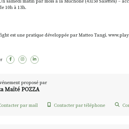
Un samedi matin par mois à la Muchone (43150 Salettes) – accu
de 10h à 13h.
fight est une pratique développée par Matteo Tangi. www.play
r
vénement proposé par
za Maïté POZZA
ontacter par mail
Contacter par téléphone
Con