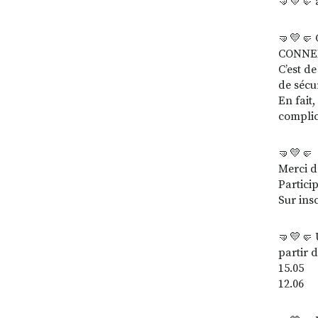
🤜💛🤛 
🤜💛🤛 C
CONNEX
C’est de
de sécu
En fait,
complic
🤜💛🤛 
Merci d
Partici
Sur ins
🤜💛🤛 
partir 
15.05
12.06