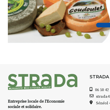
Pendant
3 jours
, vous apprend
l’instant :
Croquis, carnet de voyage, com
aquarelle, encre, ou contenu h
Le programme :
8h : rendez-vous au point de d
8h30 – 12h : croquis et aquarell
pique-nique sur place (repas à
13h30 – 17h30 : reprise sur pla
changement de décor
Et si le temps se gâte : un ateli
STRADA
permettra de continuer à créer
06 50 42
À partir de 90€/jour
(soit
270€ l
strada
Minimum 8 personnes – sans 
Entreprise locale de l’Economie
Sénéol
sociale et solidaire.