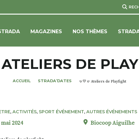
REC
STRADA
MAGAZINES
NOS THÈMES
STRADA
 ATELIERS DE PLA
ACCUEIL
STRADA’DATES
🤜💛🤛 Ateliers de Playfight
ETRE
,
ACTIVITÉS
,
SPORT ÉVÉNEMENT
,
AUTRES ÉVÉNEMENTS
 mai 2024
Biocoop Aiguilhe