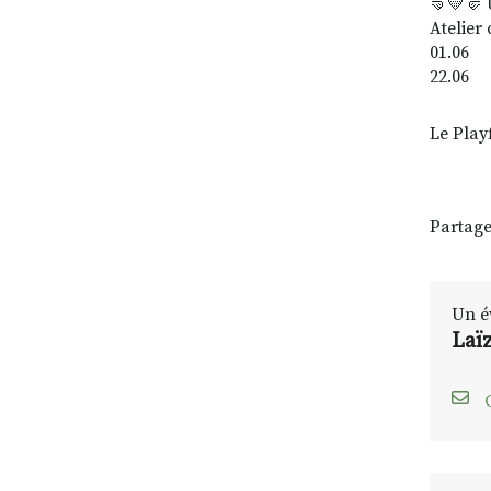
🤜💛🤛 
Atelier 
01.06
22.06
Le Play
Partage
Un é
Laï
C