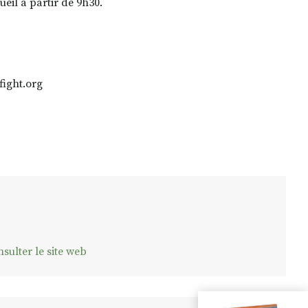
eil à partir de 9h30.
fight.org
sulter le site web