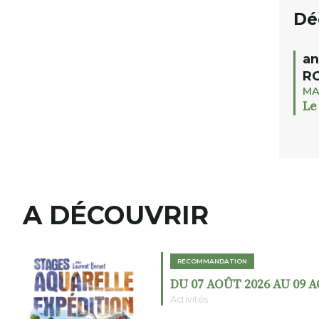
Dé
an
RO
MA
Le
A DÉCOUVRIR
RECOMMANDATION
DU 07 AOÛT 2026 AU 09 
Activités