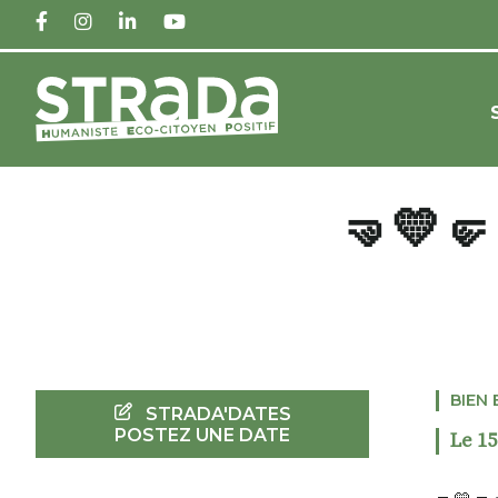
FACEBOOK
INSTAGRAM
LINKEDIN
YOUTUBE
🤜💛
BIEN 
STRADA'DATES
POSTEZ UNE DATE
Le 15