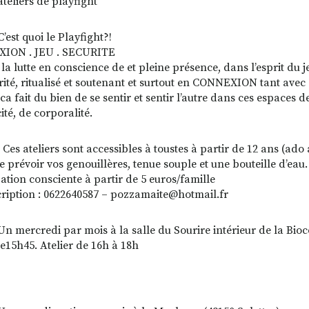
ateliers de playfight
’est quoi le Playfight?!
ION . JEU . SECURITE
 la lutte en conscience de et pleine présence, dans l’esprit du 
rité, ritualisé et soutenant et surtout en CONNEXION tant avec s
 ca fait du bien de se sentir et sentir l’autre dans ces espaces
ité, de corporalité.
Ces ateliers sont accessibles à toustes à partir de 12 ans (ad
e prévoir vos genouillères, tenue souple et une bouteille d’eau.
pation consciente à partir de 5 euros/famille
cription : 0622640587 – pozzamaite@hotmail.fr
Un mercredi par mois à la salle du Sourire intérieur de la Bioc
de15h45. Atelier de 16h à 18h