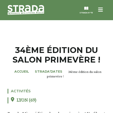
Menu
STRADA N°73
STRADA
MAGAZINES
34ÈME ÉDITION DU
SALON PRIMEVÈRE !
NOS THÈMES
ACCUEIL
STRADA’DATES
34ème édition du salon
STRADA’DATES
primevère !
ALTER STRADA
ACTIVITÉS
LYON (69)
ROSÉE DE MAI