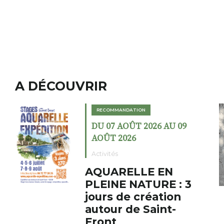
A DÉCOUVRIR
RECOMMANDATION
26 AU 09
DU 02 AOÛT 2026 A
AOÛT 2026
Expositions
E EN
Cochon charbo
URE : 3
fumoir
éation
Le Fumoir est une sorte
aint-
cabinet de curiosités. S
initiateur, Bernard Turl