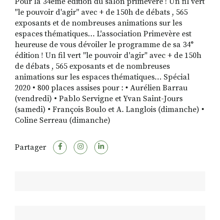
Pour la 34ème édition du salon primevère ! Un fil vert
"le pouvoir d'agir" avec + de 150h de débats , 565
exposants et de nombreuses animations sur les
espaces thématiques… L'association Primevère est
RECHERCHER
S'ABONNER
heureuse de vous dévoiler le programme de sa 34°
S'INSCRIRE À LA NEWSLETTER
édition ! Un fil vert "le pouvoir d'agir" avec + de 150h
de débats , 565 exposants et de nombreuses
FACEBOOK
INSTAGRAM
LINKEDIN
YOUTUBE
animations sur les espaces thématiques… Spécial
2020 • 800 places assises pour : • Aurélien Barrau
(vendredi) • Pablo Servigne et Yvan Saint-Jours
(samedi) • François Boulo et A. Langlois (dimanche) •
Coline Serreau (dimanche)
Partager