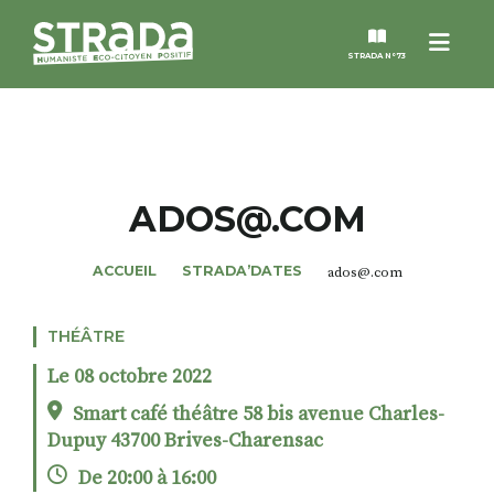
Menu
STRADA N°73
STRADA
MAGAZINES
ADOS@.COM
NOS THÈMES
ACCUEIL
STRADA’DATES
ados@.com
STRADA’DATES
THÉÂTRE
Le 08 octobre 2022
ALTER STRADA
Smart café théâtre 58 bis avenue Charles-
Dupuy 43700 Brives-Charensac
ROSÉE DE MAI
De 20:00 à 16:00