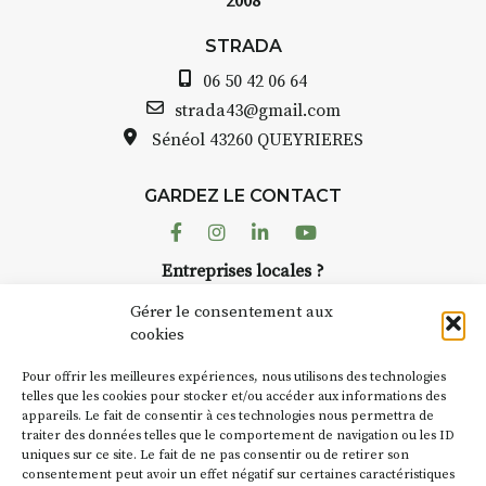
2008
STRADA Bernard Turle, v
avez ouvert une galerie à
STRADA
oint de
Auzon…
06 50 42 06 64
t aquarelle
Bernard TURLE Le Fumoir 
strada43@gmail.com
pas une galerie permanent
Sénéol
43260 QUEYRIERES
 (repas à
Chaque année, le 1er dim
d’août, l’association
e sur
GARDEZ LE CONTACT
AuzonToujours
organise
Ar
 de décor
dans le village
. Des artistes 
Facebook
Instagram
Linkedin
Youtube
artisans investissent les rue
: un atelier
Entreprises locales ?
caves, les granges d’Auzon.
ontinuer à
Nous avons des solutions pubs pour vous.
Fumoir est l’un de ces espa
Gérer le consentement aux
temporaires d’accueil de la
cookies
culture. Il s’associe égalem
oit
270€
NEWSLETTER
d’autres activités culturelle
Pour offrir les meilleures expériences, nous utilisons des technologies
la Petite Cité de Caractère.
Suivez toute l'actu de Strada
telles que les cookies pour stocker et/ou accéder aux informations des
 – sans
appareils. Le fait de consentir à ces technologies nous permettra de
exemple, l’installation
Coc
traiter des données telles que le comportement de navigation ou les ID
Charbon
s’inscrit comme e
uniques sur ce site. Le fait de ne pas consentir ou de retirer son
« off » du festival d’Auzon 
nement et
consentement peut avoir un effet négatif sur certaines caractéristiques