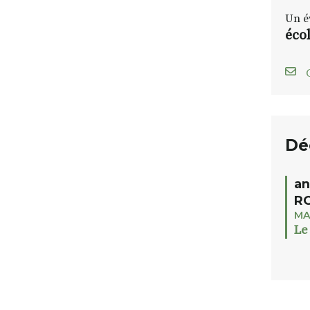
Un é
écol
C
Dé
an
RO
MA
Le