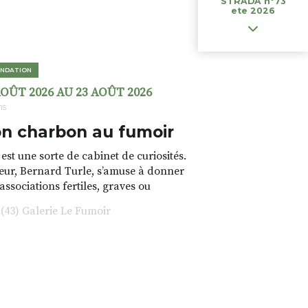
STRADA n°73
ete 2026
NDATION
AOÛT 2026 AU 23 AOÛT 2026
ns
n charbon au fumoir
est une sorte de cabinet de curiosités.
teur, Bernard Turle, s’amuse à donner
 associations fertiles, graves ou
rfois fumeuses. Des oeuvres
43) Galerie Le Fumoir
s font. liens avec les histoires un peu
 du lieu (on ne spoile pas). Quant à
tion.Cochon Charbon, elle joue
ariations.de.couleurs.(de
e.sarcasme et facétie.