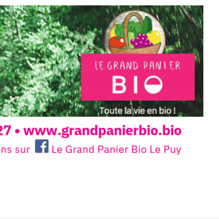
 en off du festival d’Auzon, cette
llation temporaire vous livre une
plus d’aller faire un tour dans la cité
du Brivadois cet été.
INTERVIEW
rnard Turle, vous avez ouvert une
 Auzon…
URLE Le Fumoir n’est pas une galerie
e. Chaque année, le 1er dimanche