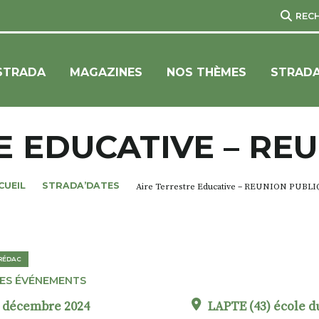
REC
STRADA
MAGAZINES
NOS THÈMES
STRADA
E EDUCATIVE – RE
CUEIL
STRADA’DATES
Aire Terrestre Educative – REUNION PUBL
-RÉDAC
ES ÉVÉNEMENTS
3 décembre 2024
LAPTE (43) école du