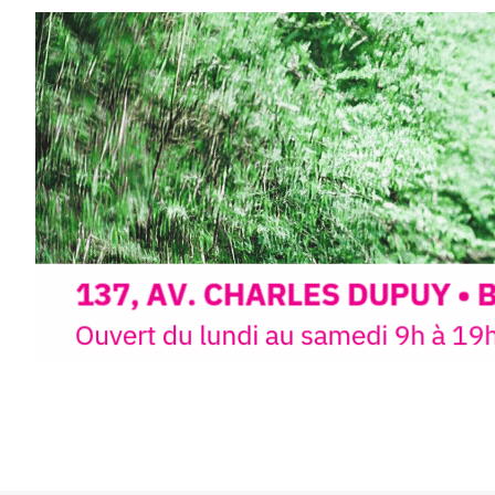
paysages de Haute-Loire ?
Cet été,
Laurent Berset
vous pr
d’aquarelle en extérieur
, acces
niveaux
, dans un cadre nature
inspirant
autour de Saint-Fron
minutes du Puy-en-Velay
.
Pendant
3 jours
, vous apprend
l’instant :
Croquis, carnet de voyage, com
aquarelle, encre, ou contenu h
Le programme :
8h : rendez-vous au point de d
8h30 – 12h : croquis et aquarell
pique-nique sur place (repas à
13h30 – 17h30 : reprise sur pla
changement de décor