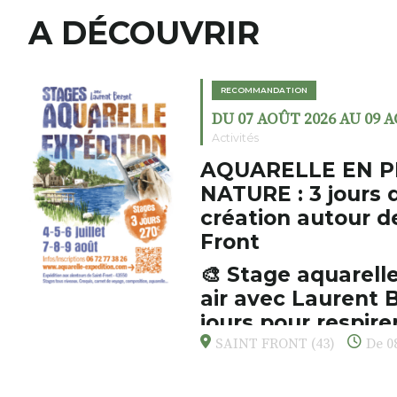
A DÉCOUVRIR
RECOMMANDATION
DU 07 AOÛT 2026 AU 09 
Activités
AQUARELLE EN P
NATURE : 3 jours 
création autour d
Front
🎨 Stage aquarelle
air avec Laurent B
jours pour respirer
s’émerveiller
SAINT FRONT (43)
De 08
Et si vous preniez enfin le tem
d’observer, et de peindre la be