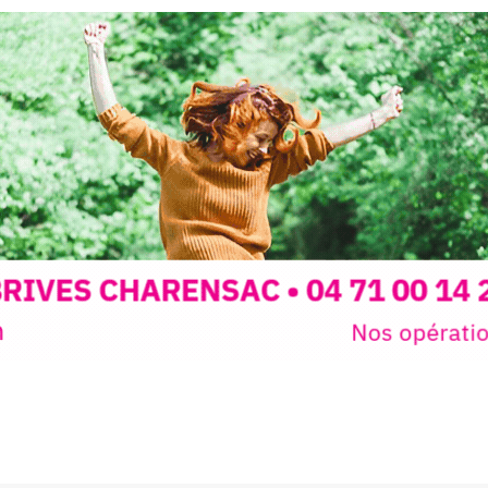
Programmée
expo-insta
raison de 
opose un
stage
médiévale 
sible
à tous les
l
t
, à seulement
30
rez à capturer
position,
ybride.
STRADA Be
épart
galerie à
e sur site
 votre charge)
Bernard T
ce ou
permanent