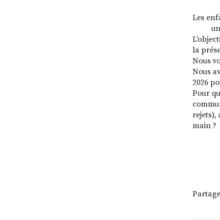
Les enfa
u
L’object
la prése
Nous v
Nous av
2026 po
Pour qu
communi
rejets)
main ?
Partage